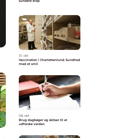
sundere krop
31. okt
Vaccination i Charlottenlund: Sundhed
med et smil
08. okt
Brug dagbøger og skitser til at
udforske verden