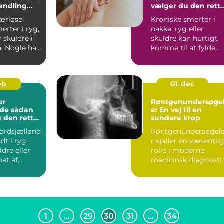
andling
vælger du den rett
g
behandling
ærløse
Kroniske smerter i
erter i ryg,
nakke, ryg eller
r skuldre i
skuldre kan hurtigt
. Nogle har
komme til at fylde
dende ho...
hele hverdagen.
Mange i h...
eb
01. dec
or
Røntgenundersøge
ådan
e: En vej til en
 den rette
sundere krop
g til dine
ordsjælland
Røntgenundersøgel
dt i ryg,
r spiller en væsentli
ldre eller
rolle i moderne
bet af
medicinsk diagnostik
. For
...
1
…
29
30
31
…
34