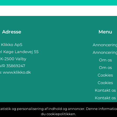
Adresse
Menu
Annoncerin
Annoncerin
Om os
Om os
b:
www.klikko.dk
Cookies
Cookies
Kontakt os
Kontakt os
Sitemap
, statistik og personalisering af indhold og annoncer. Denne informat
Sitemap
du cookiepolitikken.