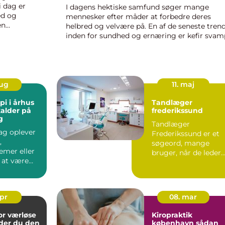
i dag er
I dagens hektiske samfund søger mange
ed og
mennesker efter måder at forbedre deres
en
helbred og velvære på. En af de seneste tren
plever
inden for sundhed og ernæring er kefir svam
Denne gamle fermentationsproces har gjort
sig bemærket for sine påståede sundhe...
aug
11. maj
pi i århus
Tandlæger
kalder på
frederikssund
g
Tandlæger
ag oplever
Frederikssund er et
,
søgeord, mange
emer eller
bruger, når de leder
f at være
efter en lokal klinisk
 livet. Nogle
tandbehandl...
apr
08. mar
or værløse
Kiropraktik
der du den
københavn sådan