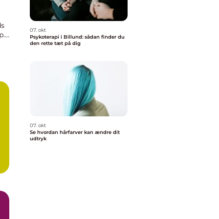
ds
07. okt
p.
Psykoterapi i Billund: sådan finder du
den rette tæt på dig
07. okt
Se hvordan hårfarver kan ændre dit
udtryk