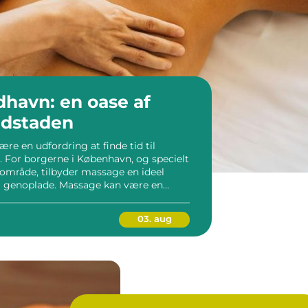
dhavn: en oase af
edstaden
ære en udfordring at finde tid til
 For borgerne i København, og specielt
område, tilbyder massage en ideel
og genoplade. Massage kan være en
sstil, og i Nordhavn finder man
03. aug