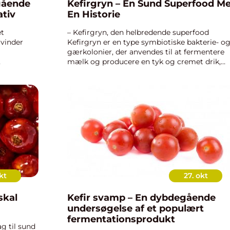
gående
Kefirgryn – En Sund Superfood M
ativ
En Historie
et
– Kefirgryn, den helbredende superfood
 vinder
Kefirgryn er en type symbiotiske bakterie- o
gærkolonier, der anvendes til at fermentere
mælk og producere en tyk og cremet drik,
e riskorn,
kendt som kefir. Disse små bittesmå gryn er
 som
fyldt med probiotika og har læ...
kt
27. okt
skal
Kefir svamp – En dybdegående
undersøgelse af et populært
fermentationsprodukt
ag til sund