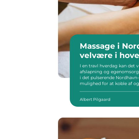
Massage i Nor
velvære i hov
I en travl hverdag kan det v
afslapning og egenomsorg.
i det pulserende Nordhavn-
mulighed for at koble af 
essentiel del af en sund liv
adskillige steder, ...
Albert Pilgaard