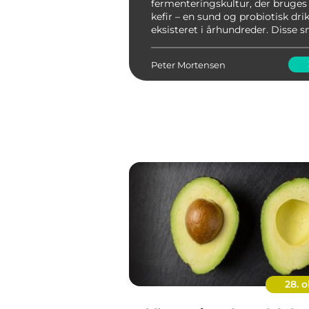
fermenteringskultur, der bruges t
kefir – en sund og probiotisk drik
eksisteret i århundreder. Disse s
gelélignende klumper af bakteri
har vundet popularitet blandt ma
Peter Mortensen
28. o