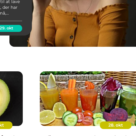
il at lave
, der har
må,
er og gær
n...
29. okt
kt
28. okt