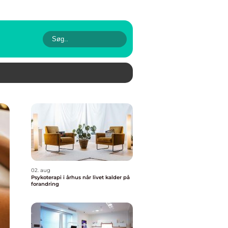
02. aug
Psykoterapi i århus når livet kalder på
forandring