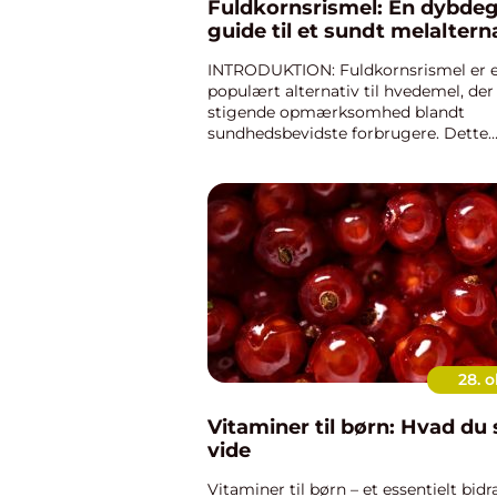
Fuldkornsrismel: En dybde
guide til et sundt melaltern
INTRODUKTION: Fuldkornsrismel er 
populært alternativ til hvedemel, der
stigende opmærksomhed blandt
sundhedsbevidste forbrugere. Dette
højkvalitets mel er lavet af knuste hel
og det er fyldt med næringsstoffer,
kroppen har bru...
28. o
Vitaminer til børn: Hvad du 
vide
Vitaminer til børn – et essentielt bidr