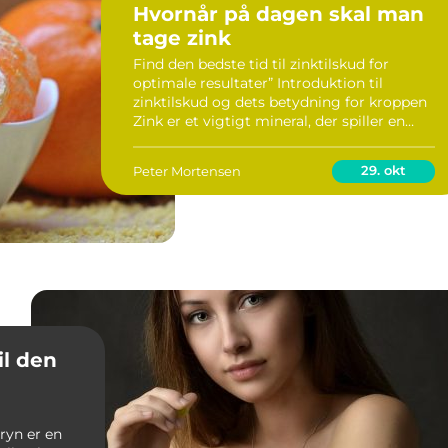
Hvornår på dagen skal man
tage zink
Find den bedste tid til zinktilskud for
optimale resultater” Introduktion til
zinktilskud og dets betydning for kroppen
Zink er et vigtigt mineral, der spiller en
afgørende rolle i en lang række processer i
vores krop. Det er involveret i immun...
29. okt
Peter Mortensen
il den
gryn er en