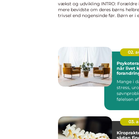
vækst og udvikling INTRO: Forældre 
mere bevidste om deres børns helbr
trivsel end nogensinde før. Børn er i 
afgørende fase af deres liv, hvor de o
hurtig vækst og udvikli...
02. 
Psykotera
når livet 
forandrin
Mange i d
stress, uro
søvnprobl
følelsen a
kørt fast i
kæ...
03. 
Kiroprakt
sådan fin