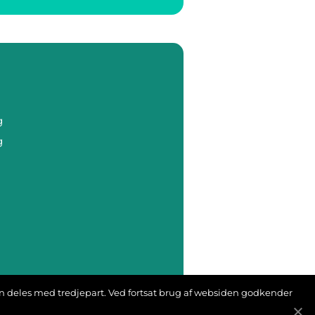
g
g
ion deles med tredjepart. Ved fortsat brug af websiden godkender