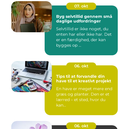
07. okt
Byg selvtillid gennem små
daglige udfordringer
Selvtillid er ikke noget, du
enten har eller ikke har. Det
er en færdighed, der kan
bygges op ...
06. okt
Tips til at forvandle din
have til et kreativt projekt
En have er meget mere end
græs og planter. Den er et
lærred – et sted, hvor du
kan...
06. okt