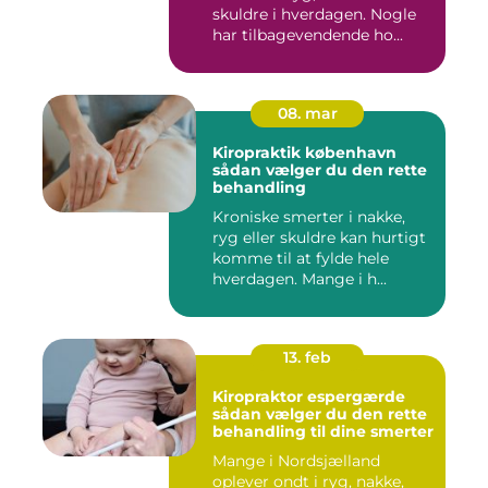
skuldre i hverdagen. Nogle
har tilbagevendende ho...
08. mar
Kiropraktik københavn
sådan vælger du den rette
behandling
Kroniske smerter i nakke,
ryg eller skuldre kan hurtigt
komme til at fylde hele
hverdagen. Mange i h...
13. feb
Kiropraktor espergærde
sådan vælger du den rette
behandling til dine smerter
Mange i Nordsjælland
oplever ondt i ryg, nakke,