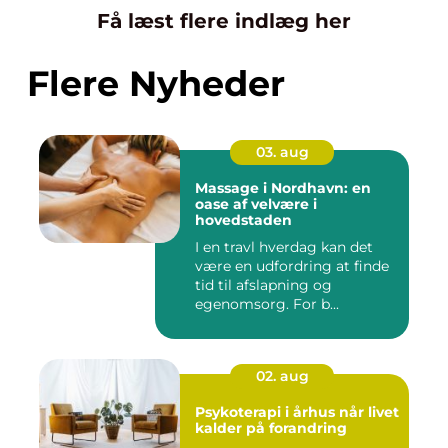
Få læst flere indlæg her
Flere Nyheder
03. aug
Massage i Nordhavn: en
oase af velvære i
hovedstaden
I en travl hverdag kan det
være en udfordring at finde
tid til afslapning og
egenomsorg. For b...
02. aug
Psykoterapi i århus når livet
kalder på forandring