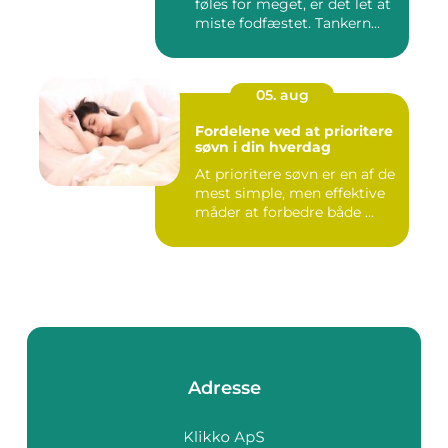
føles for meget, er det let at
miste fodfæstet. Tankern...
05. aug
Fordelene ved at prioritere
søvn i din hverdag
At prioritere søvn er en af de
mest simple, men effektive
måder at forbedre både ...
Adresse