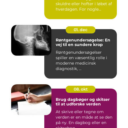
skuldre eller hofter i løbet af
hverdagen. For nogle...
01. dec
Røntgenundersøgelse: En
vej til en sundere krop
Røntgenundersøgelser
spiller en væsentlig rolle i
moderne medicinsk
diagnostik, ...
08. okt
Brug dagbøger og skitser
til at udforske verden
At skrive eller tegne om
verden er en måde at se den
på ny. En dagbog eller en