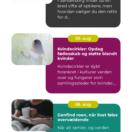
I Sønderborg finder du en
bred vifte af optikere, men
hvordan vælger du den rette
for d...
09. aug
Kvindecirkler: Opdag
fællesskab og støtte blandt
kvinder
Kvindecirkler er dybt
forankret i kulturer verden
over og fungerer som
samlingssteder for kvinder,
d...
06. aug
Genfind roen, når livet føles
overvældende
Når alt ramler, og verden