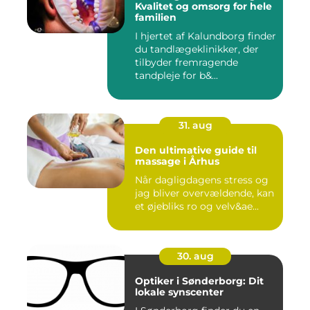
Kvalitet og omsorg for hele
familien
I hjertet af Kalundborg finder
du tandlægeklinikker, der
tilbyder fremragende
tandpleje for b&...
31. aug
Den ultimative guide til
massage i Århus
Når dagligdagens stress og
jag bliver overvældende, kan
et øjebliks ro og velv&ae...
30. aug
Optiker i Sønderborg: Dit
lokale synscenter