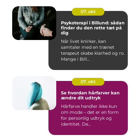
07. okt
Psykoterapi i Billund: sådan
finder du den rette tæt på
dig
Når livet knirker, kan
samtaler med en trænet
terapeut skabe klarhed og ro.
Mange i Bill...
07. okt
Se hvordan hårfarver kan
ændre dit udtryk
Hårfarve handler ikke kun
om mode – det er en form
for personlig udtryk og
identitet. De...