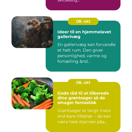
skitsebog...
08. okt
Ideer til en hjemmelavet
gallerivæg
En gallerivæg kan forvandle
et helt rum. Den giver
personlighed, varme og
fortælling &nd...
08. okt
Gode råd til at tilberede
dine grøntsager så de
smager fantastisk
Grøntsager er langt mere
end bare tilbehør – de kan
være hele stjernen p&a...