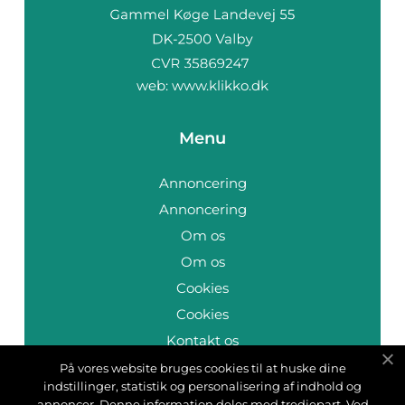
web:
www.klikko.dk
Menu
Annoncering
Annoncering
Om os
Om os
Cookies
Cookies
Kontakt os
Kontakt os
På vores website bruges cookies til at huske dine
indstillinger, statistik og personalisering af indhold og
Sitemap
annoncer. Denne information deles med tredjepart. Ved