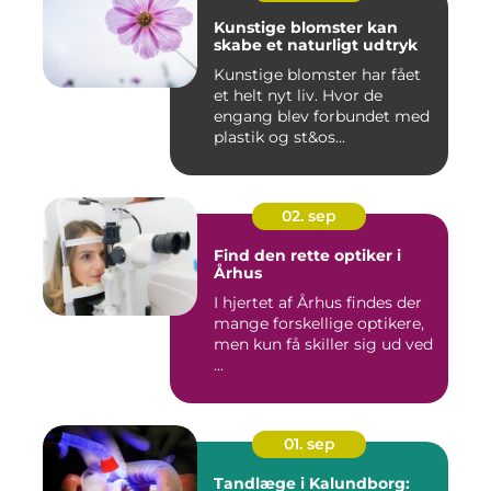
Kunstige blomster kan
skabe et naturligt udtryk
Kunstige blomster har fået
et helt nyt liv. Hvor de
engang blev forbundet med
plastik og st&os...
02. sep
Find den rette optiker i
Århus
I hjertet af Århus findes der
mange forskellige optikere,
men kun få skiller sig ud ved
...
01. sep
Tandlæge i Kalundborg: