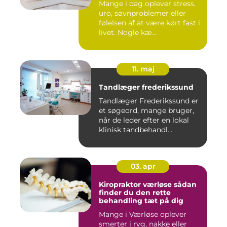
Mange i dag oplever stress,
uro, søvnproblemer eller
følelsen af at være kørt fast i
livet. Nogle kæ...
11. maj
Tandlæger frederikssund
Tandlæger Frederikssund er
et søgeord, mange bruger,
når de leder efter en lokal
klinisk tandbehandl...
03. apr
Kiropraktor værløse sådan
finder du den rette
behandling tæt på dig
Mange i Værløse oplever
smerter i ryg, nakke eller