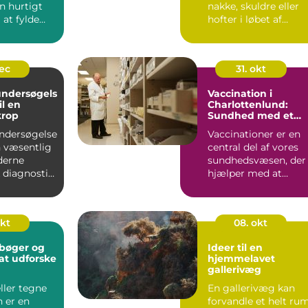
n hurtigt
nakke, skuldre eller
at fylde
hofter i løbet af
dagen.
hverdagen. For
.
nogle...
dec
31. okt
ndersøgels
Vaccination i
il en
Charlottenlund:
krop
Sundhed med et
smil
ndersøgelse
Vaccinationer er en
en væsentlig
central del af vores
derne
sundhedsvæsen, der
 diagnostik,
hjælper med at
beskytte os m...
okt
08. okt
bøger og
Ideer til en
l at udforske
hjemmelavet
gallerivæg
eller tegne
En gallerivæg kan
 er en
forvandle et helt rum