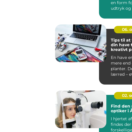
en form fo
udtryk og 
De...
06. 
Tips til a
din have t
kreativt p
En have e
mere end
planter. D
lærred – e
du kan...
02. 
Find den 
optiker i
I hjertet a
findes de
forskellig