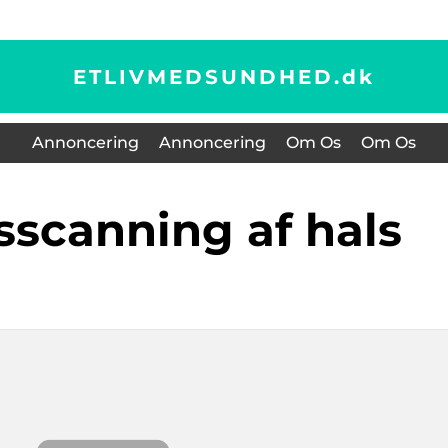
ETLIVMEDSUNDHED.
dk
Annoncering
Annoncering
Om Os
Om Os
dsscanning af hals