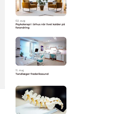
02. aug
Psykoterapi i århus når livet kalder på
forandring
11. maj
Tandlæger frederikssund