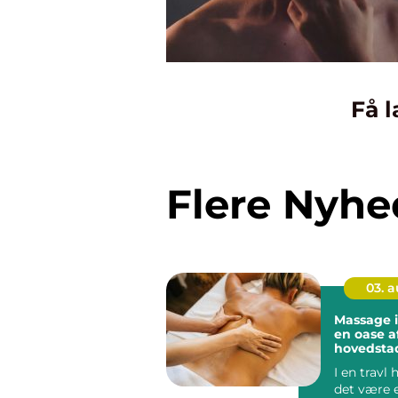
Få l
Flere Nyhe
03. 
Massage 
en oase a
hovedsta
I en travl
det være 