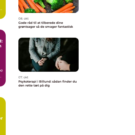
08. okt
Gode råd til at tilberede dine
grøntsager så de smager fantastisk
d:
n
be
e
07. okt
Psykoterapi i Billund: sådan finder du
den rette tæt på dig
er