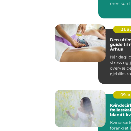
men kun få
ud ved ...
31. 
Den ultim
guide til
Århus
Når dagli
stress og 
overvælde
øjebliks r
velv&ae...
09. 
Kvindecir
fællesska
blandt kv
Kvindecirk
forankret 