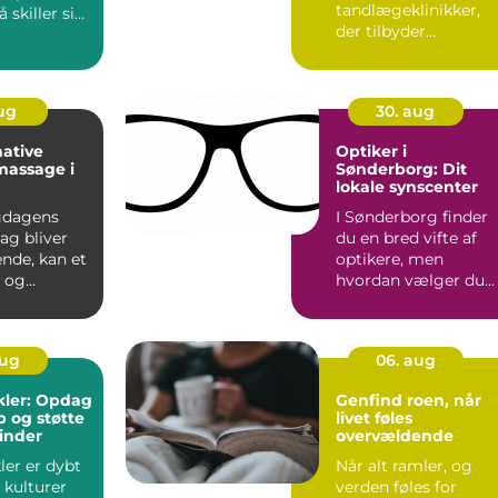
tandlægeklinikker,
 skiller sig
der tilbyder
fremragende
tandpleje for b&...
aug
30. aug
ative
Optiker i
 massage i
Sønderborg: Dit
lokale synscenter
gdagens
I Sønderborg finder
jag bliver
du en bred vifte af
nde, kan et
optikere, men
o og
hvordan vælger du
den rette for d...
aug
06. aug
kler: Opdag
Genfind roen, når
b og støtte
livet føles
inder
overvældende
ler er dybt
Når alt ramler, og
i kulturer
verden føles for