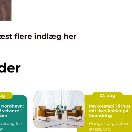
æst flere indlæg her
der
aug
02. aug
i Nordhavn:
Psykoterapi i århus
f velvære i
når livet kalder på
den
forandring
 hverdag kan
Mange i dag oplever
en
stress, uro,