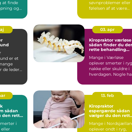
 at finde
søvnproblemer eller
lapning og
følelsen af at være
. For b...
kørt fast i livet. Nogl
kæ...
maj
03. apr
r
Kiropraktor værløse
sund
sådan finder du de
rette behandling
r
tæt på dig
Mange i Værløse
und er et
oplever smerter i ryg
 mange
nakke eller skuldre i
r de leder
hverdagen. Nogle ha
kal klinisk
tilbagevendende ho..
l...
mar
13. feb
ik
Kiropraktor
dan
espergærde sådan
 den rette
vælger du den rett
ng
behandling til dine
merter i
Mange i Nordsjælla
smerter
 eller
oplever ondt i ryg,