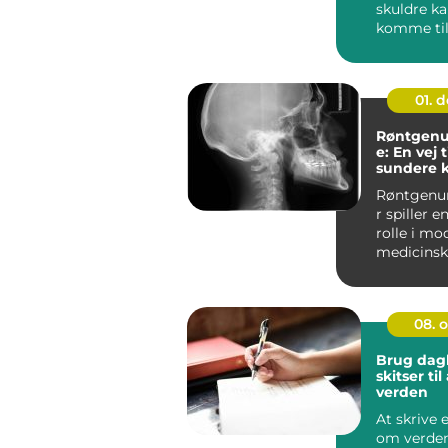
skuldre ka
komme til 
hele hver
Mange i h..
01. 
Røntgenu
e: En vej t
sundere 
Røntgenu
r spiller 
rolle i mo
medicinsk
...
08. 
Brug dag
skitser ti
verden
At skrive 
om verden