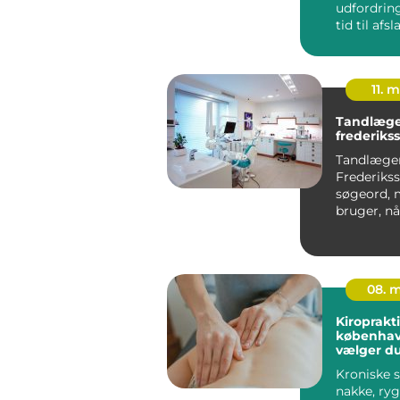
udfordring
tid til afs
egenomsorg
11. 
Tandlæge
frederiks
Tandlæge
Frederikss
søgeord,
bruger, nå
efter en lo
tandbehand
08. 
Kiroprakt
københavn så
vælger du
behandli
Kroniske s
nakke, ryg