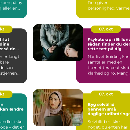
e den på ny.
Den giver
 eller en
personlighed, varme
.
og fortælling &nd...
okt
07. okt
il at
Psykoterapi i Billun
 dine
sådan finder du de
r så de
rette tæt på dig
ntastisk
r er langt
Når livet knirker, kan
bare
samtaler med en
 de kan
trænet terapeut ska
 stjernen
klarhed og ro. Mang
i Bill...
okt
07. okt
an
Byg selvtillid
r kan ændre
gennem små
k
daglige udfordring
andler ikke
Selvtillid er ikke
de – det er
noget, du enten har