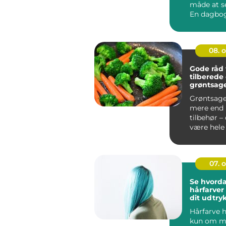
måde at s
En dagbog
skitsebog..
08. 
Gode råd t
tilberede
grøntsage
smager fa
Grøntsage
mere end 
tilbehør –
være hele
p&a...
07. 
Se hvord
hårfarve
dit udtry
Hårfarve h
kun om mo