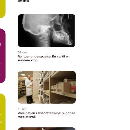
smerter
e
n
01. dec
Røntgenundersøgelse: En vej til en
sundere krop
,
r
.
31. okt
e
Vaccination i Charlottenlund: Sundhed
med et smil
nd