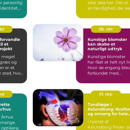
r personlig
eller ikke har. Det er
identitet.
en færdighed, der k
bygges op ...
okt
06. okt
t forvandle
Kunstige blomster
il et
kan skabe et
rojekt
naturligt udtryk
r meget
Kunstige blomster
 græs og
har fået et helt nyt li
en er et
Hvor de engang blev
t sted, hvor
forbundet med
plastik og st&os...
sep
01. sep
rette
Tandlæge i
 Århus
Kalundborg: Kvalite
og omsorg for hele
f Århus
familien
I hjertet af
r mange
Kalundborg finder d
e optikere,