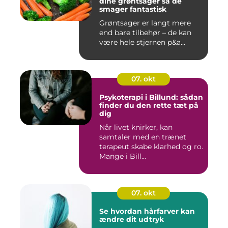
dine grøntsager så de
smager fantastisk
Grøntsager er langt mere
end bare tilbehør – de kan
være hele stjernen p&a...
07. okt
Psykoterapi i Billund: sådan
finder du den rette tæt på
dig
Når livet knirker, kan
samtaler med en trænet
terapeut skabe klarhed og ro.
Mange i Bill...
07. okt
Se hvordan hårfarver kan
ændre dit udtryk