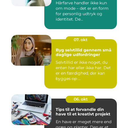
Hårfarve handler ikke kun
om mode – det er en form
for personlig udtryk og
identitet. De...
07. okt
Byg selvtillid gennem små
daglige udfordringer
Selvtillid er ikke noget, du
enten har eller ikke har. Det
er en færdighed, der kan
bygges op ...
06. okt
Tips til at forvandle din
have til et kreativt projekt
En have er meget mere end
græs og planter. Den er et