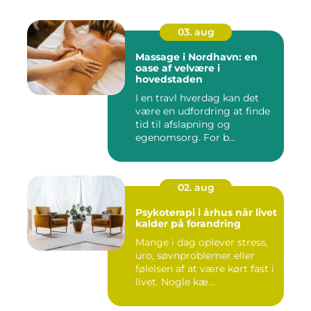
03. aug
Massage i Nordhavn: en
oase af velvære i
hovedstaden
I en travl hverdag kan det
være en udfordring at finde
tid til afslapning og
egenomsorg. For b...
02. aug
Psykoterapi i århus når livet
kalder på forandring
Mange i dag oplever stress,
uro, søvnproblemer eller
følelsen af at være kørt fast i
livet. Nogle kæ...