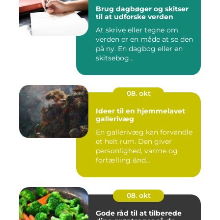
Brug dagbøger og skitser
til at udforske verden
At skrive eller tegne om
verden er en måde at se den
på ny. En dagbog eller en
skitsebog...
08. okt
Ideer til en hjemmelavet
gallerivæg
En gallerivæg kan forvandle
et helt rum. Den giver
personlighed, varme og
fortælling &nd...
08. okt
Gode råd til at tilberede