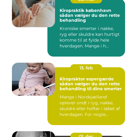
Kiropraktik københavn
sådan vælger du den rette
behandling
Kroniske smerter i nakke,
ryg eller skuldre kan hurtigt
komme til at fylde hele
hverdagen. Mange i h...
13. feb
Kiropraktor espergærde
sådan vælger du den rette
behandling til dine smerter
Mange i Nordsjælland
oplever ondt i ryg, nakke,
skuldre eller hofter i løbet af
hverdagen. For nogle...
01. dec