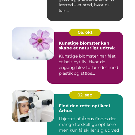
lærred – et sted, hvor du
kan...
06. okt
Kunstige blomster kan
skabe et naturligt udtryk
Kunstige blomster har fået
et helt nyt liv. Hvor de
engang blev forbundet med
plastik og st&os...
02. sep
Find den rette optiker i
Århus
I hjertet af Århus findes der
mange forskellige optikere,
men kun få skiller sig ud ved