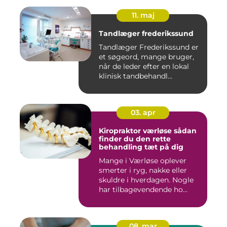
11. maj
Tandlæger frederikssund
Tandlæger Frederikssund er
et søgeord, mange bruger,
når de leder efter en lokal
klinisk tandbehandl...
03. apr
Kiropraktor værløse sådan
finder du den rette
behandling tæt på dig
Mange i Værløse oplever
smerter i ryg, nakke eller
skuldre i hverdagen. Nogle
har tilbagevendende ho...
08. mar