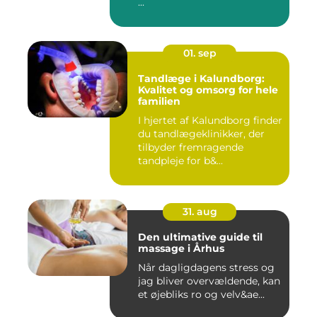
...
01. sep
Tandlæge i Kalundborg:
Kvalitet og omsorg for hele
familien
I hjertet af Kalundborg finder
du tandlægeklinikker, der
tilbyder fremragende
tandpleje for b&...
31. aug
Den ultimative guide til
massage i Århus
Når dagligdagens stress og
jag bliver overvældende, kan
et øjebliks ro og velv&ae...