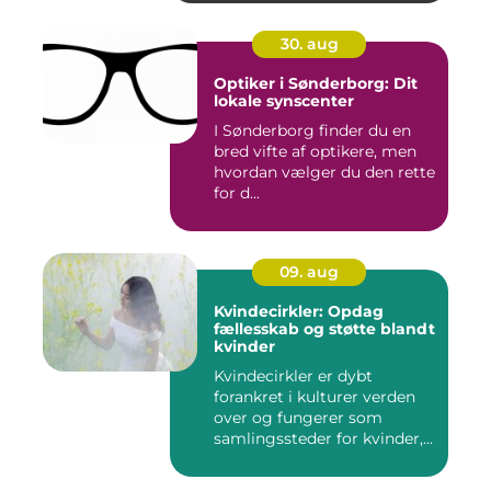
30. aug
Optiker i Sønderborg: Dit
lokale synscenter
I Sønderborg finder du en
bred vifte af optikere, men
hvordan vælger du den rette
for d...
09. aug
Kvindecirkler: Opdag
fællesskab og støtte blandt
kvinder
Kvindecirkler er dybt
forankret i kulturer verden
over og fungerer som
samlingssteder for kvinder,
d...