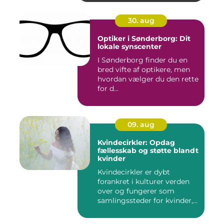
30. aug
Optiker i Sønderborg: Dit
lokale synscenter
I Sønderborg finder du en
bred vifte af optikere, men
hvordan vælger du den rette
for d...
09. aug
Kvindecirkler: Opdag
fællesskab og støtte blandt
kvinder
Kvindecirkler er dybt
forankret i kulturer verden
over og fungerer som
samlingssteder for kvinder,
d...