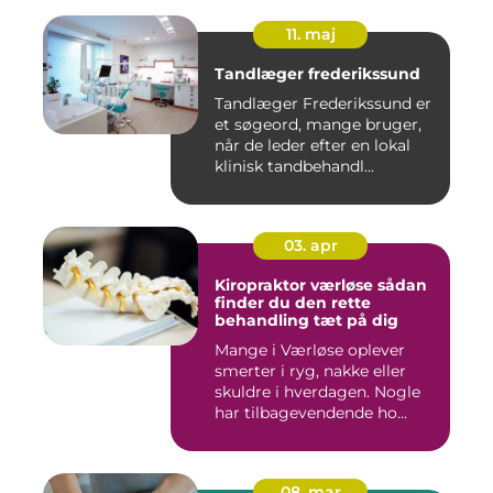
11. maj
Tandlæger frederikssund
Tandlæger Frederikssund er
et søgeord, mange bruger,
når de leder efter en lokal
klinisk tandbehandl...
03. apr
Kiropraktor værløse sådan
finder du den rette
behandling tæt på dig
Mange i Værløse oplever
smerter i ryg, nakke eller
skuldre i hverdagen. Nogle
har tilbagevendende ho...
08. mar