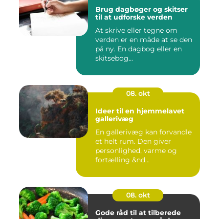
Brug dagbøger og skitser
til at udforske verden
At skrive eller tegne om
verden er en måde at se den
på ny. En dagbog eller en
skitsebog...
08. okt
Ideer til en hjemmelavet
gallerivæg
En gallerivæg kan forvandle
et helt rum. Den giver
personlighed, varme og
fortælling &nd...
08. okt
Gode råd til at tilberede