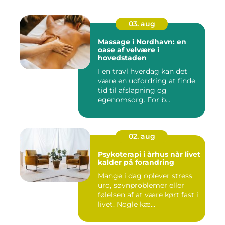
03. aug
Massage i Nordhavn: en
oase af velvære i
hovedstaden
I en travl hverdag kan det
være en udfordring at finde
tid til afslapning og
egenomsorg. For b...
02. aug
Psykoterapi i århus når livet
kalder på forandring
Mange i dag oplever stress,
uro, søvnproblemer eller
følelsen af at være kørt fast i
livet. Nogle kæ...