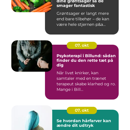
dine grøntsager så de
smager fantastisk
Grøntsager er langt mere
end bare tilbehør – de kan
være hele stjernen p&a...
07. okt
Psykoterapi i Billund: sådan
finder du den rette tæt på
dig
Når livet knirker, kan
samtaler med en trænet
terapeut skabe klarhed og ro.
Mange i Bill...
07. okt
Se hvordan hårfarver kan
ændre dit udtryk