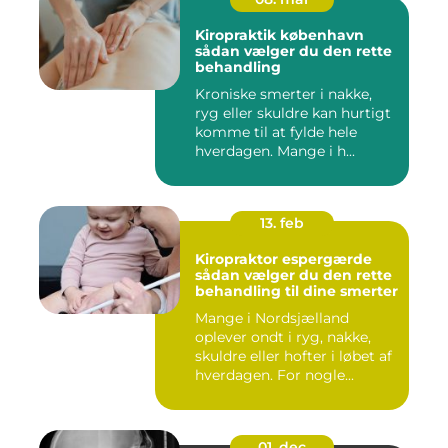
Kiropraktik københavn
sådan vælger du den rette
behandling
Kroniske smerter i nakke,
ryg eller skuldre kan hurtigt
komme til at fylde hele
hverdagen. Mange i h...
13. feb
Kiropraktor espergærde
sådan vælger du den rette
behandling til dine smerter
Mange i Nordsjælland
oplever ondt i ryg, nakke,
skuldre eller hofter i løbet af
hverdagen. For nogle...
01. dec