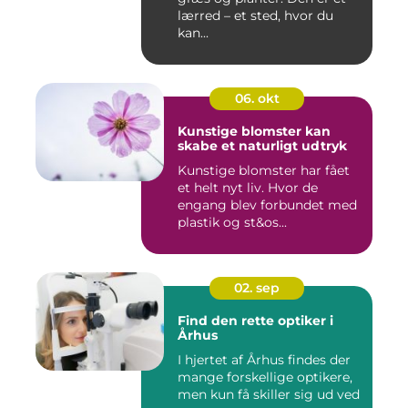
lærred – et sted, hvor du
kan...
06. okt
Kunstige blomster kan
skabe et naturligt udtryk
Kunstige blomster har fået
et helt nyt liv. Hvor de
engang blev forbundet med
plastik og st&os...
02. sep
Find den rette optiker i
Århus
I hjertet af Århus findes der
mange forskellige optikere,
men kun få skiller sig ud ved