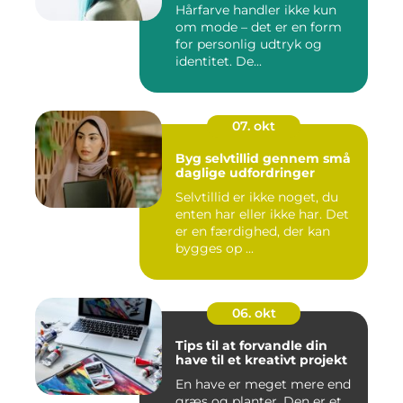
Hårfarve handler ikke kun
om mode – det er en form
for personlig udtryk og
identitet. De...
07. okt
Byg selvtillid gennem små
daglige udfordringer
Selvtillid er ikke noget, du
enten har eller ikke har. Det
er en færdighed, der kan
bygges op ...
06. okt
Tips til at forvandle din
have til et kreativt projekt
En have er meget mere end
græs og planter. Den er et