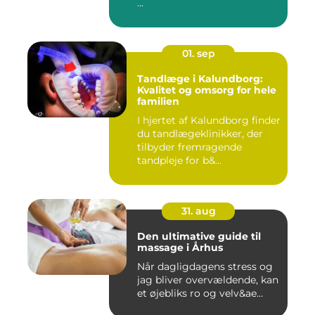
...
01. sep
Tandlæge i Kalundborg:
Kvalitet og omsorg for hele
familien
I hjertet af Kalundborg finder
du tandlægeklinikker, der
tilbyder fremragende
tandpleje for b&...
31. aug
Den ultimative guide til
massage i Århus
Når dagligdagens stress og
jag bliver overvældende, kan
et øjebliks ro og velv&ae...