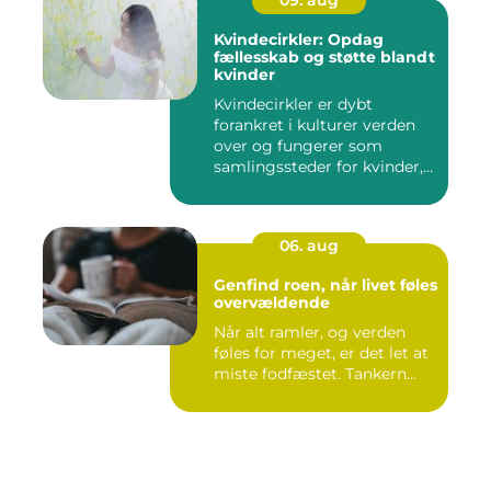
Kvindecirkler: Opdag
fællesskab og støtte blandt
kvinder
Kvindecirkler er dybt
forankret i kulturer verden
over og fungerer som
samlingssteder for kvinder,
d...
06. aug
Genfind roen, når livet føles
overvældende
Når alt ramler, og verden
føles for meget, er det let at
miste fodfæstet. Tankern...