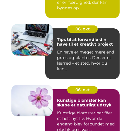
er en færdighed, der kan
bygges op ...
06. okt
Tips til at forvandle din
have til et kreativt projekt
En have er meget mere end
græs og planter. Den er et
lærred – et sted, hvor du
kan...
06. okt
Kunstige blomster kan
skabe et naturligt udtryk
Kunstige blomster har fået
et helt nyt liv. Hvor de
engang blev forbundet med
plastik og st&os...