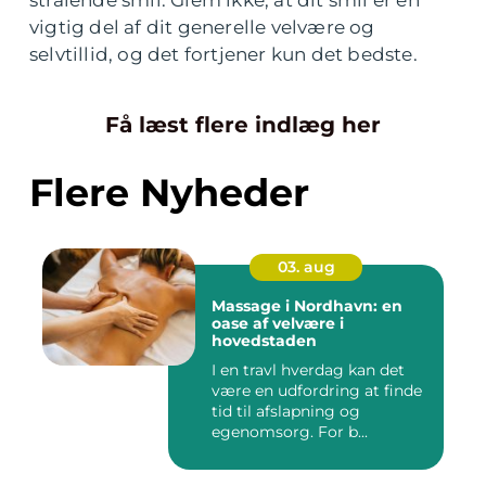
vigtig del af dit generelle velvære og
selvtillid, og det fortjener kun det bedste.
Få læst flere indlæg her
Flere Nyheder
03. aug
Massage i Nordhavn: en
oase af velvære i
hovedstaden
I en travl hverdag kan det
være en udfordring at finde
tid til afslapning og
egenomsorg. For b...