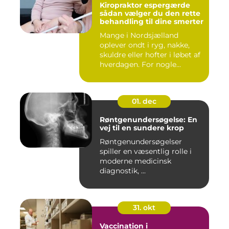
Kiropraktor espergærde
sådan vælger du den rette
behandling til dine smerter
Mange i Nordsjælland
oplever ondt i ryg, nakke,
skuldre eller hofter i løbet af
hverdagen. For nogle...
01. dec
Røntgenundersøgelse: En
vej til en sundere krop
Røntgenundersøgelser
spiller en væsentlig rolle i
moderne medicinsk
diagnostik, ...
31. okt
Vaccination i