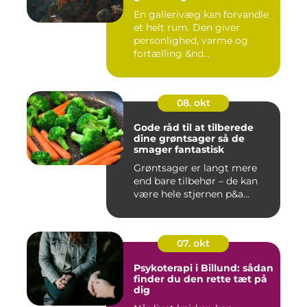
En gallerivæg kan forvandle
et helt rum. Den giver
personlighed, varme og
fortælling &nd...
08. okt
Gode råd til at tilberede
dine grøntsager så de
smager fantastisk
Grøntsager er langt mere
end bare tilbehør – de kan
være hele stjernen p&a...
07. okt
Psykoterapi i Billund: sådan
finder du den rette tæt på
dig