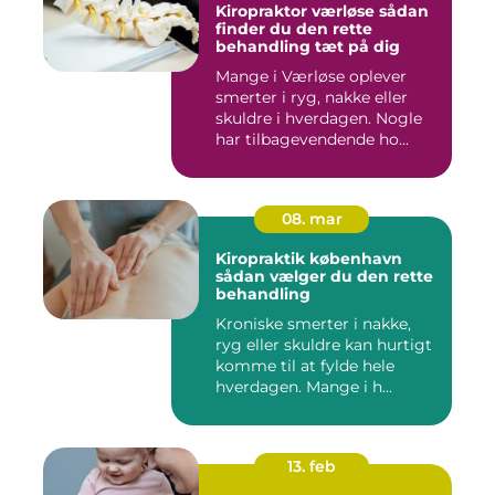
Kiropraktor værløse sådan
finder du den rette
behandling tæt på dig
Mange i Værløse oplever
smerter i ryg, nakke eller
skuldre i hverdagen. Nogle
har tilbagevendende ho...
08. mar
Kiropraktik københavn
sådan vælger du den rette
behandling
Kroniske smerter i nakke,
ryg eller skuldre kan hurtigt
komme til at fylde hele
hverdagen. Mange i h...
13. feb