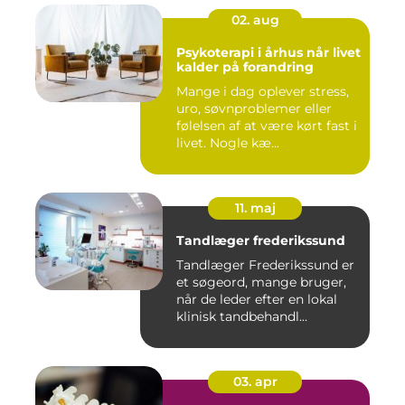
02. aug
Psykoterapi i århus når livet
kalder på forandring
Mange i dag oplever stress,
uro, søvnproblemer eller
følelsen af at være kørt fast i
livet. Nogle kæ...
11. maj
Tandlæger frederikssund
Tandlæger Frederikssund er
et søgeord, mange bruger,
når de leder efter en lokal
klinisk tandbehandl...
03. apr