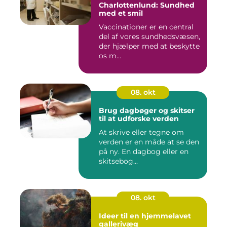
Charlottenlund: Sundhed
med et smil
Vaccinationer er en central
del af vores sundhedsvæsen,
der hjælper med at beskytte
os m...
08. okt
Brug dagbøger og skitser
til at udforske verden
At skrive eller tegne om
verden er en måde at se den
på ny. En dagbog eller en
skitsebog...
08. okt
Ideer til en hjemmelavet
gallerivæg