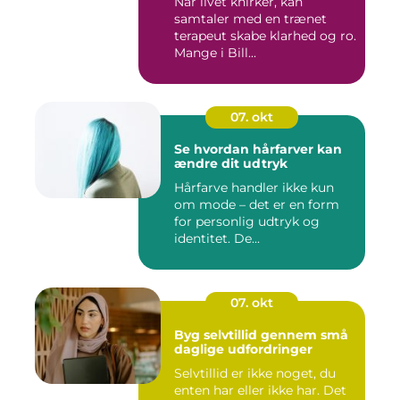
Når livet knirker, kan
samtaler med en trænet
terapeut skabe klarhed og ro.
Mange i Bill...
07. okt
Se hvordan hårfarver kan
ændre dit udtryk
Hårfarve handler ikke kun
om mode – det er en form
for personlig udtryk og
identitet. De...
07. okt
Byg selvtillid gennem små
daglige udfordringer
Selvtillid er ikke noget, du
enten har eller ikke har. Det