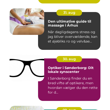
31. aug
Den ultimative guide til
massage i Århus
Når dagligdagens stress og
jag bliver overvældende, kan
et øjebliks ro og velv&ae...
30. aug
Optiker i Sønderborg: Dit
lokale synscenter
I Sønderborg finder du en
bred vifte af optikere, men
hvordan vælger du den rette
for d...
09. aug