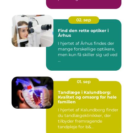
02. sep
Find den rette optiker i
Århus
I hjertet af Århus findes der
mange forskellige optikere,
men kun få skiller sig ud ved
...
01. sep
Tandlæge i Kalundborg:
Kvalitet og omsorg for hele
familien
I hjertet af Kalundborg finder
du tandlægeklinikker, der
tilbyder fremragende
tandpleje for b&...