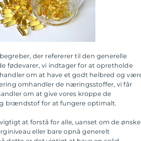
greber, der refererer til den generelle
de fødevarer, vi indtager for at opretholde
handler om at have et godt helbred og vær
æring omhandler de næringsstoffer, vi får
andler om at give vores kroppe de
brændstof for at fungere optimalt.
gtigt at forstå for alle, uanset om de ønske
erginiveau eller bare opnå generelt