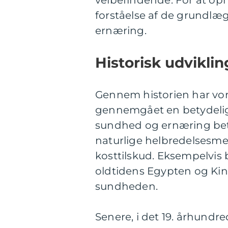
velbefindende. For at opnå
forståelse af de grundlæ
ernæring.
Historisk udvikli
Gennem historien har vor
gennemgået en betydelig u
sundhed og ernæring be
naturlige helbredelsesmet
kosttilskud. Eksempelvis
oldtidens Egypten og Ki
sundheden.
Senere, i det 19. århund