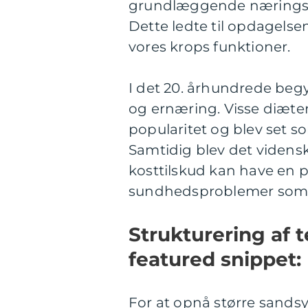
grundlæggende næringsst
Dette ledte til opdagelsen
vores krops funktioner.
I det 20. århundrede beg
og ernæring. Visse diæte
popularitet og blev set so
Samtidig blev det vidensk
kosttilskud kan have en p
sundhedsproblemer som 
Strukturering af 
featured snippet:
For at opnå større sandsyn