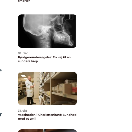
smerter
01. dec
Røntgenundersøgelse: En vej til en
sundere krop
e
31. okt
r
Vaccination i Charlottenlund: Sundhed
med et smil