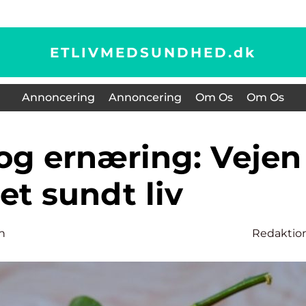
ETLIVMEDSUNDHED.
dk
Annoncering
Annoncering
Om Os
Om Os
l et sundt liv
n
Redaktio