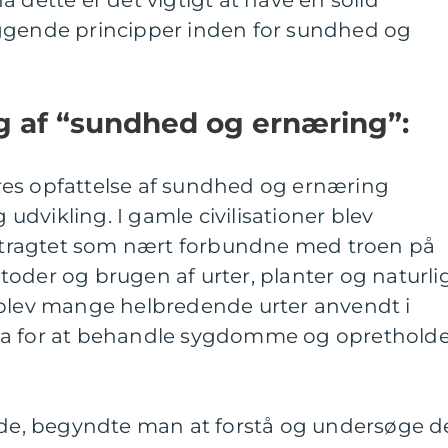
 dette er det vigtigt at have en solid
ggende principper inden for sundhed og
ng af “sundhed og ernæring”:
es opfattelse af sundhed og ernæring
dvikling. I gamle civilisationer blev
tragtet som nært forbundne med troen på
oder og brugen af urter, planter og naturli
 blev mange helbredende urter anvendt i
na for at behandle sygdomme og oprethold
rede, begyndte man at forstå og undersøge d