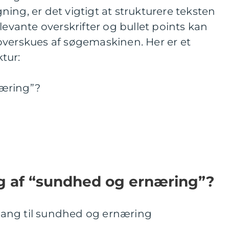
ing, er det vigtigt at strukturere teksten
levante overskrifter og bullet points kan
overskues af søgemaskinen. Her er et
tur:
æring”?
ng af “sundhed og ernæring”?
ilgang til sundhed og ernæring