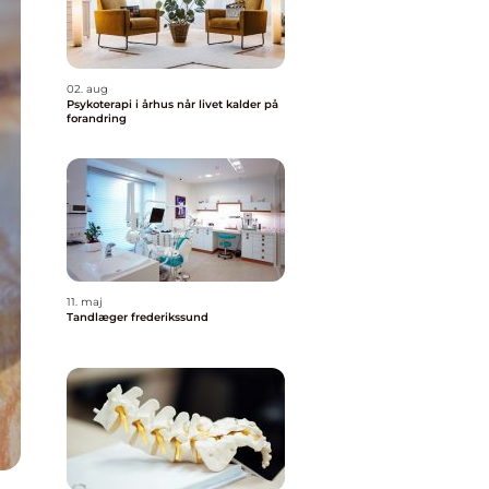
02. aug
Psykoterapi i århus når livet kalder på
forandring
11. maj
Tandlæger frederikssund