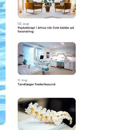
02. aug
Psykoterapi i århus når livet kalder på
forandring
11. maj
Tandlæger frederikssund