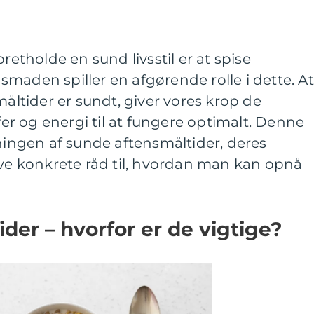
pretholde en sund livsstil er at spise
maden spiller en afgørende rolle i dette. At
måltider er sundt, giver vores krop de
r og energi til at fungere optimalt. Denne
dningen af sunde aftensmåltider, deres
ive konkrete råd til, hvordan man kan opnå
der – hvorfor er de vigtige?