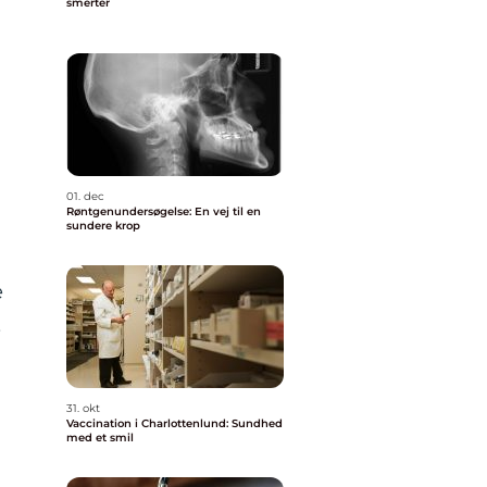
smerter
01. dec
Røntgenundersøgelse: En vej til en
sundere krop
e
,
31. okt
Vaccination i Charlottenlund: Sundhed
med et smil