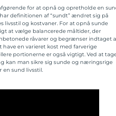
afgørende for at opnå og opretholde en su
 har definitionen af “sundt” ændret sig på
s livsstil og kostvaner. For at opnå sunde
tigt at vælge balancerede måltider, der
onbetonede råvarer og begrænser indtaget a
t have en varieret kost med farverige
llere portionerne er også vigtigt. Ved at tag
ing kan man sikre sig sunde og næringsrige
 en sund livsstil.