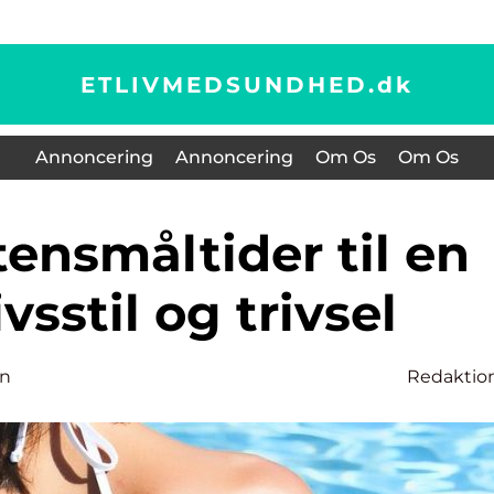
ETLIVMEDSUNDHED.
dk
Annoncering
Annoncering
Om Os
Om Os
vsstil og trivsel
en
Redaktio