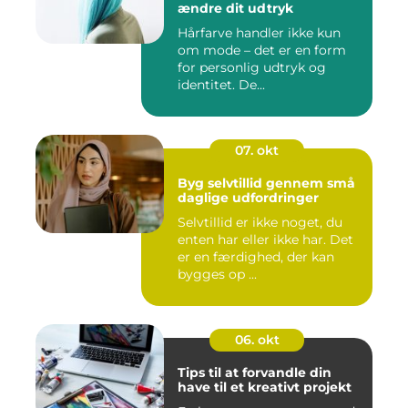
ændre dit udtryk
Hårfarve handler ikke kun
om mode – det er en form
for personlig udtryk og
identitet. De...
07. okt
Byg selvtillid gennem små
daglige udfordringer
Selvtillid er ikke noget, du
enten har eller ikke har. Det
er en færdighed, der kan
bygges op ...
06. okt
Tips til at forvandle din
have til et kreativt projekt