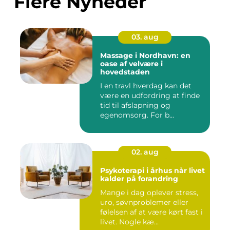
Flere Nyheder
03. aug
Massage i Nordhavn: en
oase af velvære i
hovedstaden
I en travl hverdag kan det
være en udfordring at finde
tid til afslapning og
egenomsorg. For b...
02. aug
Psykoterapi i århus når livet
kalder på forandring
Mange i dag oplever stress,
uro, søvnproblemer eller
følelsen af at være kørt fast i
livet. Nogle kæ...