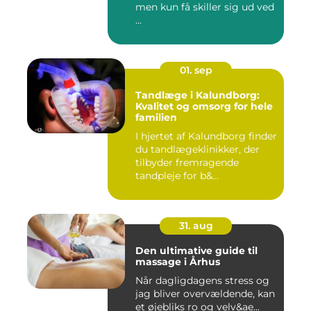
men kun få skiller sig ud ved
...
01. sep
Tandlæge i Kalundborg:
Kvalitet og omsorg for hele
familien
I hjertet af Kalundborg finder
du tandlægeklinikker, der
tilbyder fremragende
tandpleje for b&...
31. aug
Den ultimative guide til
massage i Århus
Når dagligdagens stress og
jag bliver overvældende, kan
et øjebliks ro og velv&ae...