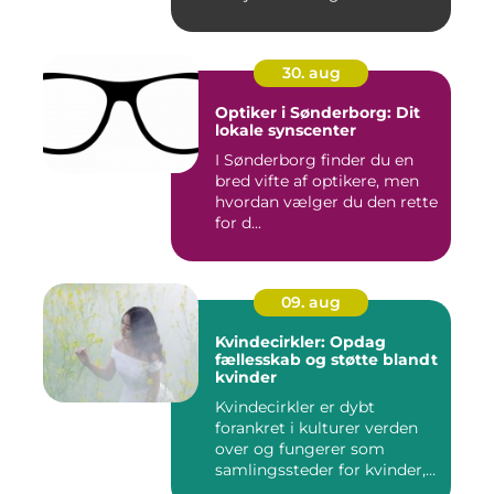
30. aug
Optiker i Sønderborg: Dit
lokale synscenter
I Sønderborg finder du en
bred vifte af optikere, men
hvordan vælger du den rette
for d...
09. aug
Kvindecirkler: Opdag
fællesskab og støtte blandt
kvinder
Kvindecirkler er dybt
forankret i kulturer verden
over og fungerer som
samlingssteder for kvinder,
d...