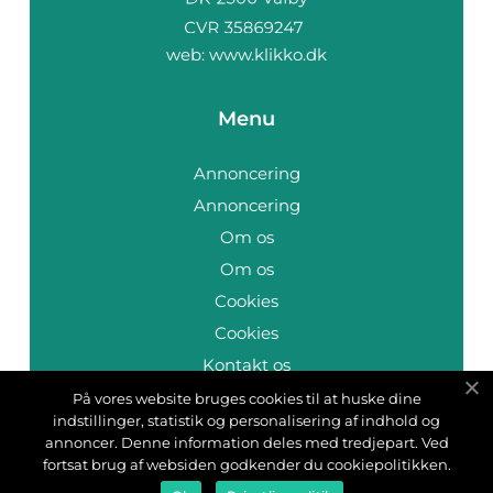
web:
www.klikko.dk
Menu
Annoncering
Annoncering
Om os
Om os
Cookies
Cookies
Kontakt os
Kontakt os
På vores website bruges cookies til at huske dine
indstillinger, statistik og personalisering af indhold og
Sitemap
annoncer. Denne information deles med tredjepart. Ved
Sitemap
fortsat brug af websiden godkender du cookiepolitikken.