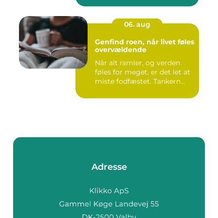
06. aug
Genfind roen, når livet føles
overvældende
Når alt ramler, og verden
føles for meget, er det let at
miste fodfæstet. Tankern...
Adresse