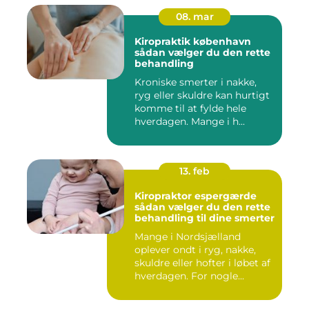
08. mar
Kiropraktik københavn
sådan vælger du den rette
behandling
Kroniske smerter i nakke,
ryg eller skuldre kan hurtigt
komme til at fylde hele
hverdagen. Mange i h...
13. feb
Kiropraktor espergærde
sådan vælger du den rette
behandling til dine smerter
Mange i Nordsjælland
oplever ondt i ryg, nakke,
skuldre eller hofter i løbet af
hverdagen. For nogle...