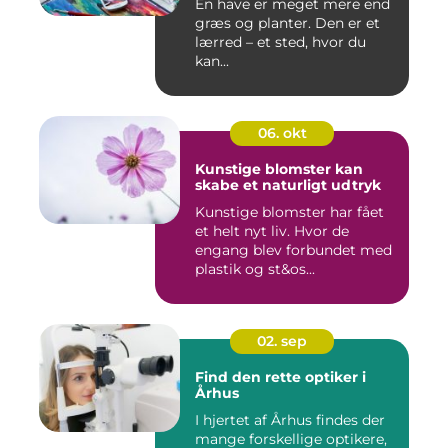
En have er meget mere end
græs og planter. Den er et
lærred – et sted, hvor du
kan...
06. okt
Kunstige blomster kan
skabe et naturligt udtryk
Kunstige blomster har fået
et helt nyt liv. Hvor de
engang blev forbundet med
plastik og st&os...
02. sep
Find den rette optiker i
Århus
I hjertet af Århus findes der
mange forskellige optikere,