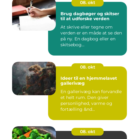
08. okt
Brug dagbøger og skitser
til at udforske verden
At skrive eller tegne om
verden er en måde at se den
på ny. En dagbog eller en
skitsebog...
08. okt
Ideer til en hjemmelavet
gallerivæg
En gallerivæg kan forvandle
et helt rum. Den giver
personlighed, varme og
fortælling &nd...
08. okt