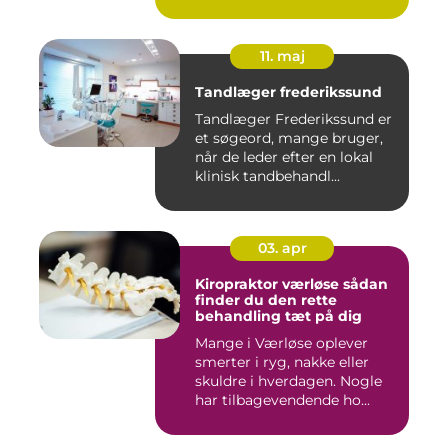
11. maj
Tandlæger frederikssund
Tandlæger Frederikssund er
et søgeord, mange bruger,
når de leder efter en lokal
klinisk tandbehandl...
03. apr
Kiropraktor værløse sådan
finder du den rette
behandling tæt på dig
Mange i Værløse oplever
smerter i ryg, nakke eller
skuldre i hverdagen. Nogle
har tilbagevendende ho...