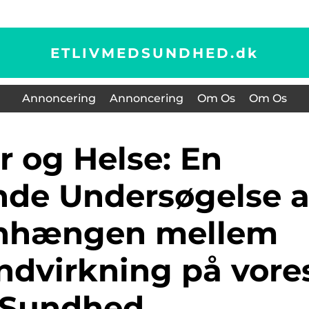
ETLIVMEDSUNDHED.
dk
Annoncering
Annoncering
Om Os
Om Os
de Undersøgelse a
hængen mellem
ndvirkning på vore
Sundhed