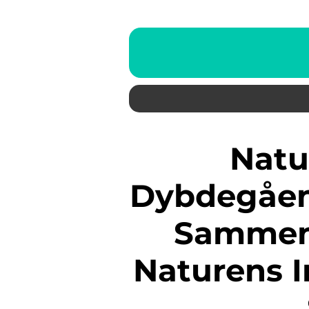
Natur og Helse: En
Dybdegåen
Sammen
Naturens I