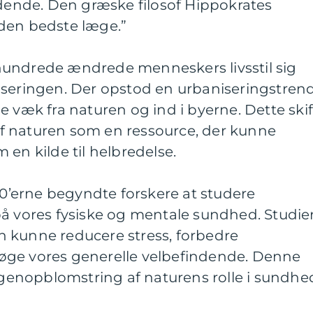
nde. Den græske filosof Hippokrates
den bedste læge.”
 århundrede ændrede menneskers livsstil sig
iseringen. Der opstod en urbaniseringstrend
e væk fra naturen og ind i byerne. Dette skif
e af naturen som en ressource, der kunne
 en kilde til helbredelse.
990’erne begyndte forskere at studere
på vores fysiske og mentale sundhed. Studie
ren kunne reducere stress, forbedre
øge vores generelle velbefindende. Denne
n genopblomstring af naturens rolle i sundhe