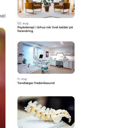
nel
02. aug
Psykoterapi i århus når livet kalder på
forandring
11. maj
Tandlæger frederikssund