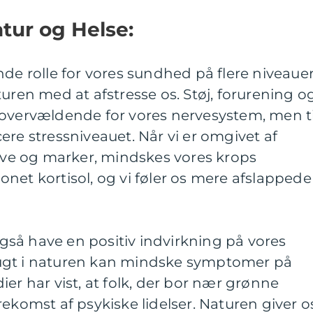
tur og Helse:
nde rolle for vores sundhed på flere niveauer
turen med at afstresse os. Støj, forurening o
 overvældende for vores nervesystem, men t
ere stressniveauet. Når vi er omgivet af
e og marker, mindskes vores krops
net kortisol, og vi føler os mere afslappede
så have en positiv indvirkning på vores
ugt i naturen kan mindske symptomer på
er har vist, at folk, der bor nær grønne
rekomst af psykiske lidelser. Naturen giver o