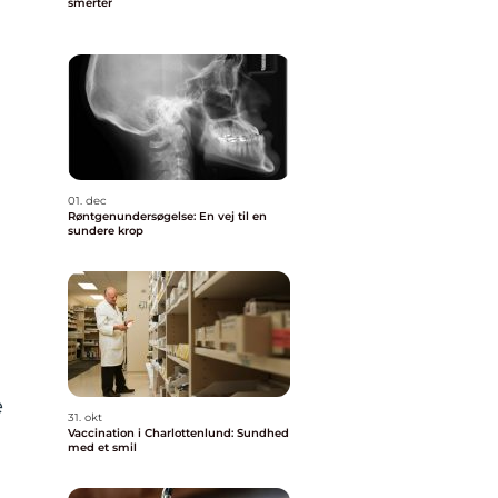
smerter
01. dec
Røntgenundersøgelse: En vej til en
sundere krop
e
31. okt
Vaccination i Charlottenlund: Sundhed
med et smil