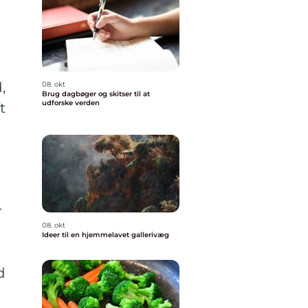
,
08. okt
Brug dagbøger og skitser til at
udforske verden
t
r
08. okt
Ideer til en hjemmelavet gallerivæg
d