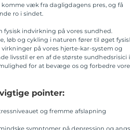
f, komme væk fra dagligdagens pres, og få
inde ro i sindet.
 fysisk indvirkning på vores sundhed.
, løb og cykling i naturen fører til øget fysis
ve virkninger på vores hjerte-kar-system og
e livsstil er en af de største sundhedsrisici i
 mulighed for at bevæge os og forbedre vor
vigtige pointer:
tressniveauet og fremme afslapning
an mindske symptomer på depression og angs