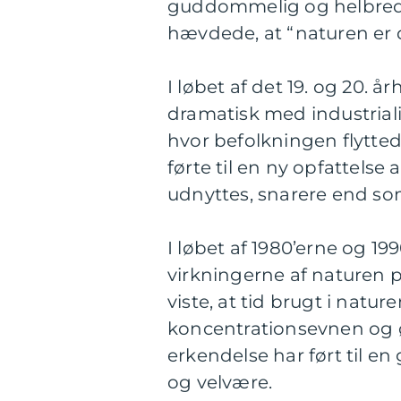
guddommelig og helbrede
hævdede, at “naturen er 
I løbet af det 19. og 20.
dramatisk med industrial
hvor befolkningen flytted
førte til en ny opfattels
udnyttes, snarere end som
I løbet af 1980’erne og 1
virkningerne af naturen 
viste, at tid brugt i natu
koncentrationsevnen og 
erkendelse har ført til e
og velvære.