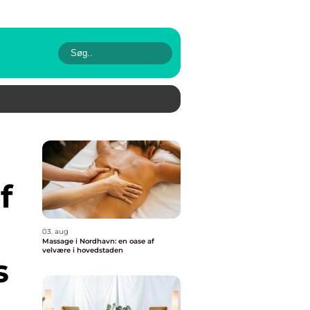
f
03. aug
Massage i Nordhavn: en oase af
velvære i hovedstaden
s