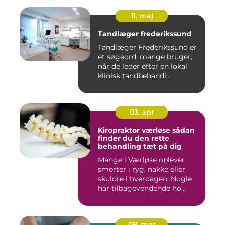
11. maj
Tandlæger frederikssund
Tandlæger Frederikssund er
et søgeord, mange bruger,
når de leder efter en lokal
klinisk tandbehandl...
03. apr
Kiropraktor værløse sådan
finder du den rette
behandling tæt på dig
Mange i Værløse oplever
smerter i ryg, nakke eller
skuldre i hverdagen. Nogle
har tilbagevendende ho...
08. mar