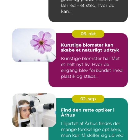
lærred – et sted, hvor du
kan...
06. okt
Kunstige blomster kan
skabe et naturligt udtryk
Kunstige blomster har fået
et helt nyt liv. Hvor de
engang blev forbundet med
plastik og st&os...
02. sep
Find den rette optiker i
Århus
I hjertet af Århus findes der
mange forskellige optikere,
men kun få skiller sig ud ved