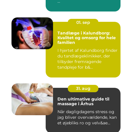
...
01. sep
Tandlæge i Kalundborg:
Kvalitet og omsorg for hele
familien
I hjertet af Kalundborg finder
du tandlægeklinikker, der
tilbyder fremragende
tandpleje for b&...
31. aug
Den ultimative guide til
massage i Århus
Når dagligdagens stress og
jag bliver overvældende, kan
et øjebliks ro og velv&ae...