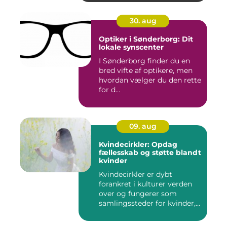
30. aug
Optiker i Sønderborg: Dit
lokale synscenter
I Sønderborg finder du en
bred vifte af optikere, men
hvordan vælger du den rette
for d...
09. aug
Kvindecirkler: Opdag
fællesskab og støtte blandt
kvinder
Kvindecirkler er dybt
forankret i kulturer verden
over og fungerer som
samlingssteder for kvinder,
d...