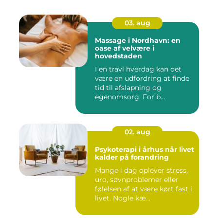
03. aug
Massage i Nordhavn: en
oase af velvære i
hovedstaden
I en travl hverdag kan det
være en udfordring at finde
tid til afslapning og
egenomsorg. For b...
02. aug
Psykoterapi i århus når livet
kalder på forandring
Mange i dag oplever stress,
uro, søvnproblemer eller
følelsen af at være kørt fast i
livet. Nogle kæ...