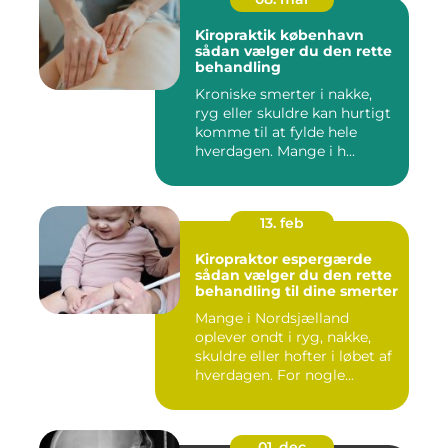
Kiropraktik københavn
sådan vælger du den rette
behandling
Kroniske smerter i nakke,
ryg eller skuldre kan hurtigt
komme til at fylde hele
hverdagen. Mange i h...
13. feb
Kiropraktor espergærde
sådan vælger du den rette
behandling til dine smerter
Mange i Nordsjælland
oplever ondt i ryg, nakke,
skuldre eller hofter i løbet af
hverdagen. For nogle...
01. dec