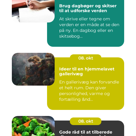
Brug dagbøger og skitser
til at udforske verden
At skrive eller tegne om
verden er en måde at se den
på ny. En dagbog eller en
skitsebog...
08. okt
Ideer til en hjemmelavet
gallerivæg
En gallerivæg kan forvandle
et helt rum. Den giver
personlighed, varme og
fortælling &nd...
08. okt
Gode råd til at tilberede