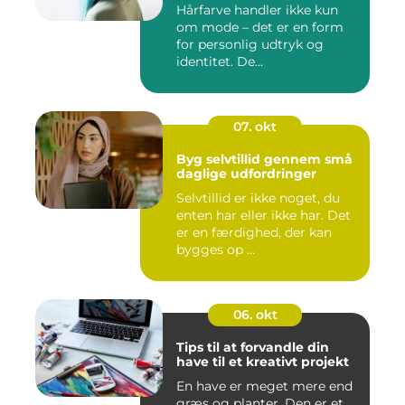
Hårfarve handler ikke kun
om mode – det er en form
for personlig udtryk og
identitet. De...
07. okt
Byg selvtillid gennem små
daglige udfordringer
Selvtillid er ikke noget, du
enten har eller ikke har. Det
er en færdighed, der kan
bygges op ...
06. okt
Tips til at forvandle din
have til et kreativt projekt
En have er meget mere end
græs og planter. Den er et