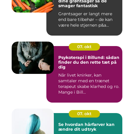
dine grøntsager så de
smager fantastisk
Grøntsager er langt mere
end bare tilbehør – de kan
være hele stjernen p&a...
07. okt
Psykoterapi i Billund: sådan
finder du den rette tæt på
dig
Når livet knirker, kan
samtaler med en trænet
terapeut skabe klarhed og ro.
Mange i Bill...
07. okt
Se hvordan hårfarver kan
ændre dit udtryk