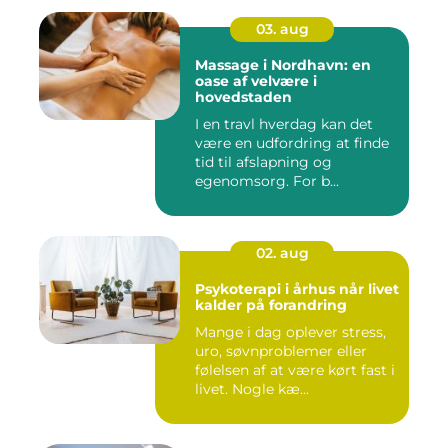
03. aug
Massage i Nordhavn: en
oase af velvære i
hovedstaden
I en travl hverdag kan det
være en udfordring at finde
tid til afslapning og
egenomsorg. For b...
02. aug
Psykoterapi i århus når livet
kalder på forandring
Mange i dag oplever stress,
uro, søvnproblemer eller
følelsen af at være kørt fast i
livet. Nogle kæ...