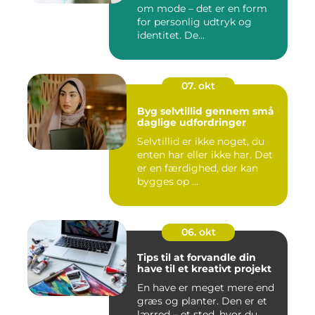
om mode – det er en form
for personlig udtryk og
identitet. De...
07. okt
Byg selvtillid gennem små
daglige udfordringer
Selvtillid er ikke noget, du
enten har eller ikke har. Det
er en færdighed, der kan
bygges op ...
06. okt
Tips til at forvandle din
have til et kreativt projekt
En have er meget mere end
græs og planter. Den er et
lærred – et sted, hvor du