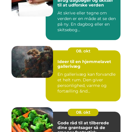
Brug dagbøger og skitser
til at udforske verden
At skrive eller tegne om
verden er en måde at se den
på ny. En dagbog eller en
skitsebog...
08. okt
Ideer til en hjemmelavet
gallerivæg
En gallerivæg kan forvandle
et helt rum. Den giver
personlighed, varme og
fortælling &nd...
08. okt
Gode råd til at tilberede
dine grøntsager så de