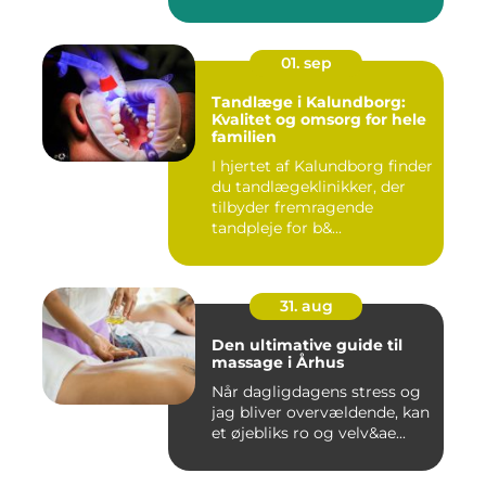
01. sep
Tandlæge i Kalundborg:
Kvalitet og omsorg for hele
familien
I hjertet af Kalundborg finder
du tandlægeklinikker, der
tilbyder fremragende
tandpleje for b&...
31. aug
Den ultimative guide til
massage i Århus
Når dagligdagens stress og
jag bliver overvældende, kan
et øjebliks ro og velv&ae...