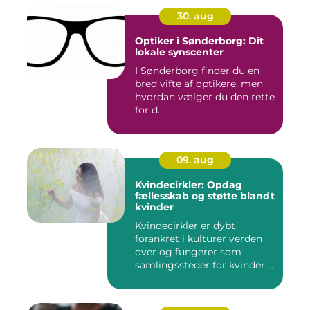
30. aug
Optiker i Sønderborg: Dit
lokale synscenter
I Sønderborg finder du en
bred vifte af optikere, men
hvordan vælger du den rette
for d...
09. aug
Kvindecirkler: Opdag
fællesskab og støtte blandt
kvinder
Kvindecirkler er dybt
forankret i kulturer verden
over og fungerer som
samlingssteder for kvinder,
d...