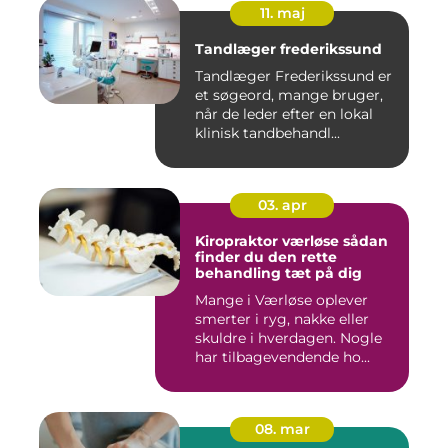
11. maj
Tandlæger frederikssund
Tandlæger Frederikssund er
et søgeord, mange bruger,
når de leder efter en lokal
klinisk tandbehandl...
03. apr
Kiropraktor værløse sådan
finder du den rette
behandling tæt på dig
Mange i Værløse oplever
smerter i ryg, nakke eller
skuldre i hverdagen. Nogle
har tilbagevendende ho...
08. mar