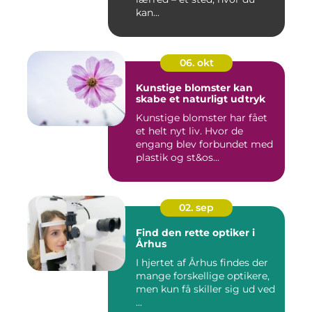
kan...
06. okt
Kunstige blomster kan
skabe et naturligt udtryk
Kunstige blomster har fået
et helt nyt liv. Hvor de
engang blev forbundet med
plastik og st&os...
02. sep
Find den rette optiker i
Århus
I hjertet af Århus findes der
mange forskellige optikere,
men kun få skiller sig ud ved
...