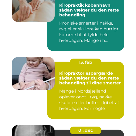
Kiropraktik københavn
sådan vælger du den rette
behandling
Kroniske smerter i nakke,
ryg eller skuldre kan hurtigt
komme til at fylde hele
hverdagen. Mange i h...
13. feb
Kiropraktor espergærde
sådan vælger du den rette
behandling til dine smerter
Mange i Nordsjælland
oplever ondt i ryg, nakke,
skuldre eller hofter i løbet af
hverdagen. For nogle...
01. dec