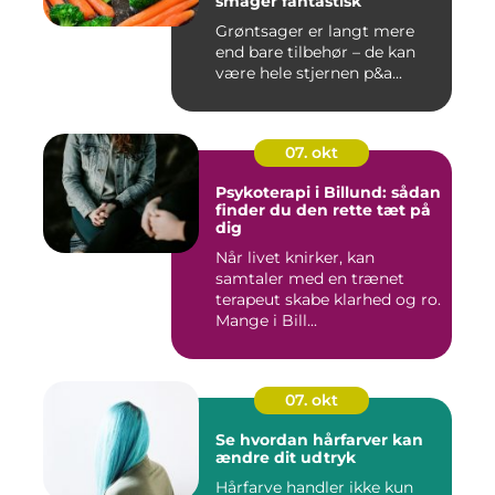
smager fantastisk
Grøntsager er langt mere
end bare tilbehør – de kan
være hele stjernen p&a...
07. okt
Psykoterapi i Billund: sådan
finder du den rette tæt på
dig
Når livet knirker, kan
samtaler med en trænet
terapeut skabe klarhed og ro.
Mange i Bill...
07. okt
Se hvordan hårfarver kan
ændre dit udtryk
Hårfarve handler ikke kun