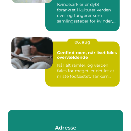
Kvindecirkler er dybt
forankret i kulturer verden
over og fungerer som
samlingssteder for kvinder,
d...
06. aug
Genfind roen, når livet føles
overvældende
Når alt ramler, og verden
føles for meget, er det let at
miste fodfæstet. Tankern...
Adresse