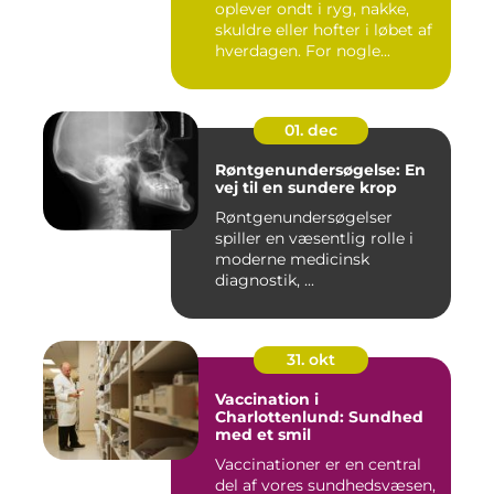
oplever ondt i ryg, nakke,
skuldre eller hofter i løbet af
hverdagen. For nogle...
01. dec
Røntgenundersøgelse: En
vej til en sundere krop
Røntgenundersøgelser
spiller en væsentlig rolle i
moderne medicinsk
diagnostik, ...
31. okt
Vaccination i
Charlottenlund: Sundhed
med et smil
Vaccinationer er en central
del af vores sundhedsvæsen,