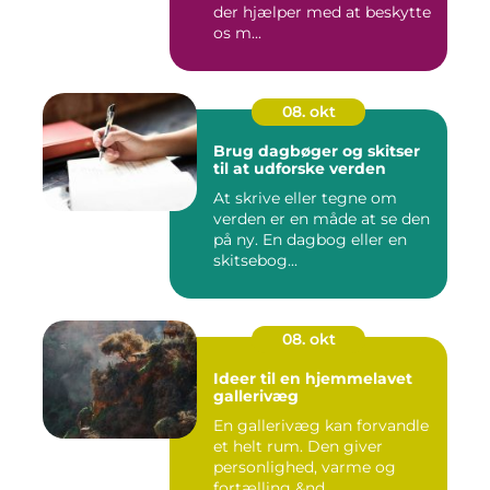
der hjælper med at beskytte
os m...
08. okt
Brug dagbøger og skitser
til at udforske verden
At skrive eller tegne om
verden er en måde at se den
på ny. En dagbog eller en
skitsebog...
08. okt
Ideer til en hjemmelavet
gallerivæg
En gallerivæg kan forvandle
et helt rum. Den giver
personlighed, varme og
fortælling &nd...