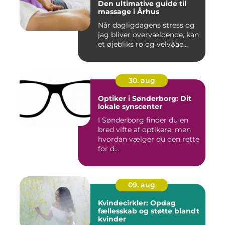
Den ultimative guide til
massage i Århus
Når dagligdagens stress og
jag bliver overvældende, kan
et øjebliks ro og velv&ae...
30. aug
Optiker i Sønderborg: Dit
lokale synscenter
I Sønderborg finder du en
bred vifte af optikere, men
hvordan vælger du den rette
for d...
09. aug
Kvindecirkler: Opdag
fællesskab og støtte blandt
kvinder