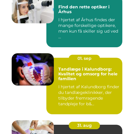
Find den rette optiker i
Århus
I hjertet af Århus findes der
mange forskellige optikere,
men kun få skiller sig ud ved
...
01. sep
Tandlæge i Kalundborg:
Kvalitet og omsorg for hele
familien
I hjertet af Kalundborg finder
du tandlægeklinikker, der
tilbyder fremragende
tandpleje for b&...
31. aug