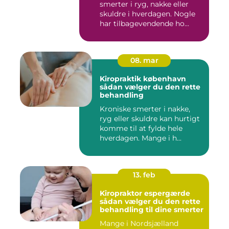
smerter i ryg, nakke eller
skuldre i hverdagen. Nogle
har tilbagevendende ho...
08. mar
Kiropraktik københavn
sådan vælger du den rette
behandling
Kroniske smerter i nakke,
ryg eller skuldre kan hurtigt
komme til at fylde hele
hverdagen. Mange i h...
13. feb
Kiropraktor espergærde
sådan vælger du den rette
behandling til dine smerter
Mange i Nordsjælland