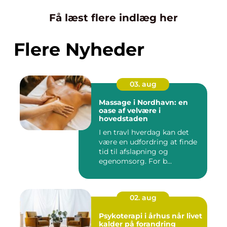
Få læst flere indlæg her
Flere Nyheder
03. aug
Massage i Nordhavn: en
oase af velvære i
hovedstaden
I en travl hverdag kan det
være en udfordring at finde
tid til afslapning og
egenomsorg. For b...
02. aug
Psykoterapi i århus når livet
kalder på forandring