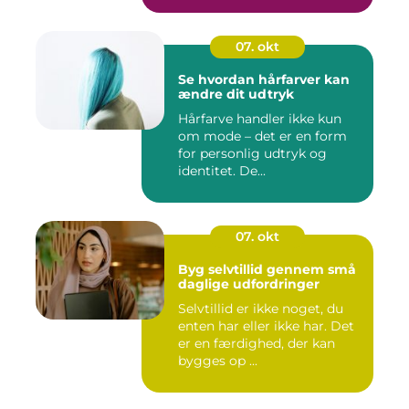
07. okt
Se hvordan hårfarver kan
ændre dit udtryk
Hårfarve handler ikke kun
om mode – det er en form
for personlig udtryk og
identitet. De...
07. okt
Byg selvtillid gennem små
daglige udfordringer
Selvtillid er ikke noget, du
enten har eller ikke har. Det
er en færdighed, der kan
bygges op ...