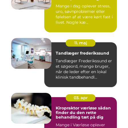
Mange i dag oplever stress,
uro, søvnproblemer eller
følelsen af at være kørt fast i
livet. Nogle kæ...
11. maj
Tandlæger frederikssund
Tandlæger Frederikssund er
et søgeord, mange bruger,
når de leder efter en lokal
klinisk tandbehandl...
03. apr
Kiropraktor værløse sådan
finder du den rette
behandling tæt på dig
Mange i Værløse oplever