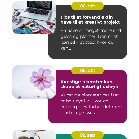
06. okt
Tips til at forvandle din
have til et kreativt projekt
En have er meget mere end
græs og planter. Den er et
lærred – et sted, hvor du
kan...
06. okt
Kunstige blomster kan
skabe et naturligt udtryk
Kunstige blomster har fået
et helt nyt liv. Hvor de
engang blev forbundet med
plastik og st&os...
02. sep