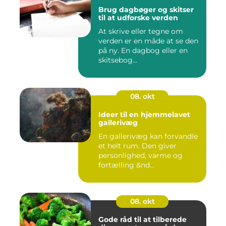
Brug dagbøger og skitser
til at udforske verden
At skrive eller tegne om
verden er en måde at se den
på ny. En dagbog eller en
skitsebog...
08. okt
Ideer til en hjemmelavet
gallerivæg
En gallerivæg kan forvandle
et helt rum. Den giver
personlighed, varme og
fortælling &nd...
08. okt
Gode råd til at tilberede