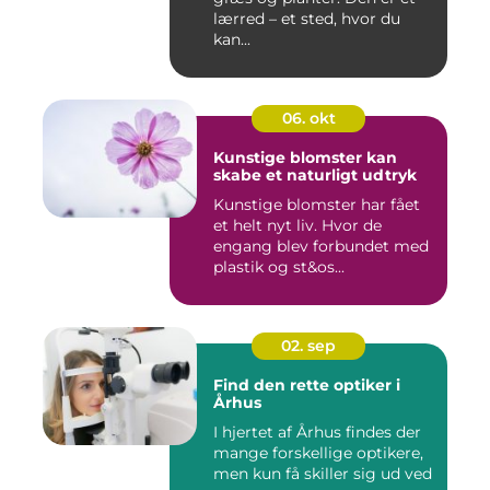
lærred – et sted, hvor du
kan...
06. okt
Kunstige blomster kan
skabe et naturligt udtryk
Kunstige blomster har fået
et helt nyt liv. Hvor de
engang blev forbundet med
plastik og st&os...
02. sep
Find den rette optiker i
Århus
I hjertet af Århus findes der
mange forskellige optikere,
men kun få skiller sig ud ved