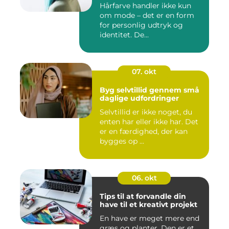
Hårfarve handler ikke kun
om mode – det er en form
for personlig udtryk og
identitet. De...
07. okt
Byg selvtillid gennem små
daglige udfordringer
Selvtillid er ikke noget, du
enten har eller ikke har. Det
er en færdighed, der kan
bygges op ...
06. okt
Tips til at forvandle din
have til et kreativt projekt
En have er meget mere end
græs og planter. Den er et