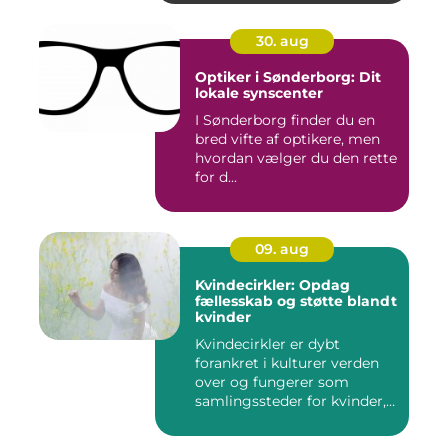
30. aug
Optiker i Sønderborg: Dit
lokale synscenter
I Sønderborg finder du en
bred vifte af optikere, men
hvordan vælger du den rette
for d...
09. aug
Kvindecirkler: Opdag
fællesskab og støtte blandt
kvinder
Kvindecirkler er dybt
forankret i kulturer verden
over og fungerer som
samlingssteder for kvinder,
d...