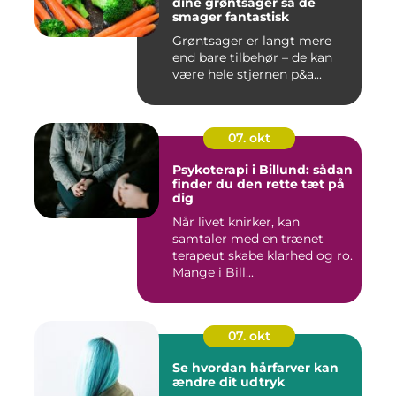
dine grøntsager så de
smager fantastisk
Grøntsager er langt mere
end bare tilbehør – de kan
være hele stjernen p&a...
07. okt
Psykoterapi i Billund: sådan
finder du den rette tæt på
dig
Når livet knirker, kan
samtaler med en trænet
terapeut skabe klarhed og ro.
Mange i Bill...
07. okt
Se hvordan hårfarver kan
ændre dit udtryk