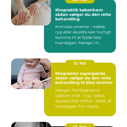
Kiropraktik københavn
sådan vælger du den rette
behandling
Kroniske smerter i nakke,
ryg eller skuldre kan hurtigt
komme til at fylde hele
hverdagen. Mange i h...
13. feb
Kiropraktor espergærde
sådan vælger du den rette
behandling til dine smerter
Mange i Nordsjælland
oplever ondt i ryg, nakke,
skuldre eller hofter i løbet af
hverdagen. For nogle...
01. dec