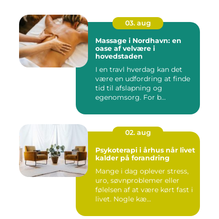
03. aug
Massage i Nordhavn: en
oase af velvære i
hovedstaden
I en travl hverdag kan det
være en udfordring at finde
tid til afslapning og
egenomsorg. For b...
02. aug
Psykoterapi i århus når livet
kalder på forandring
Mange i dag oplever stress,
uro, søvnproblemer eller
følelsen af at være kørt fast i
livet. Nogle kæ...