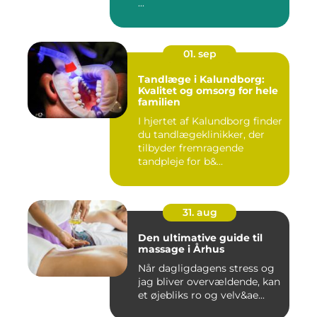
...
01. sep
Tandlæge i Kalundborg:
Kvalitet og omsorg for hele
familien
I hjertet af Kalundborg finder
du tandlægeklinikker, der
tilbyder fremragende
tandpleje for b&...
31. aug
Den ultimative guide til
massage i Århus
Når dagligdagens stress og
jag bliver overvældende, kan
et øjebliks ro og velv&ae...