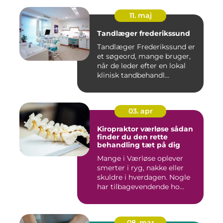
11. maj
Tandlæger frederikssund
Tandlæger Frederikssund er
et søgeord, mange bruger,
når de leder efter en lokal
klinisk tandbehandl...
03. apr
Kiropraktor værløse sådan
finder du den rette
behandling tæt på dig
Mange i Værløse oplever
smerter i ryg, nakke eller
skuldre i hverdagen. Nogle
har tilbagevendende ho...
08. mar