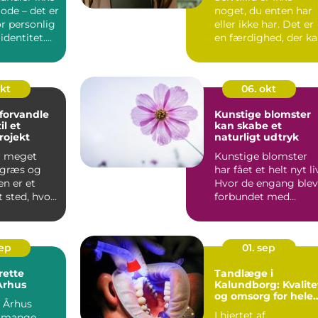
de – det er
noget, du enten har
r personlig
eller ikke har. Det er
identitet.
en færdighed, der k
bygges op ...
okt
06. okt
t forvandle
Kunstige blomster
il et
kan skabe et
rojekt
naturligt udtryk
r meget
Kunstige blomster
 græs og
har fået et helt nyt li
en er et
Hvor de engang blev
t sted, hvor
forbundet med
plastik og st&os...
sep
01. sep
rette
Tandlæge i
 Århus
Kalundborg: Kvalite
og omsorg for hele
f Århus
familien
I hjertet af
r mange