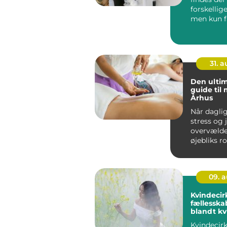
forskellig
men kun få
ud ved ...
31. 
Den ultim
guide til
Århus
Når dagli
stress og 
overvælde
øjebliks r
velv&ae...
09. 
Kvindecir
fællesska
blandt kv
Kvindecirk