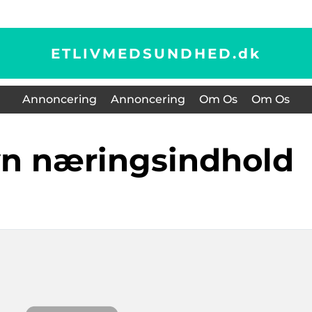
ETLIVMEDSUNDHED.
dk
Annoncering
Annoncering
Om Os
Om Os
yn næringsindhold