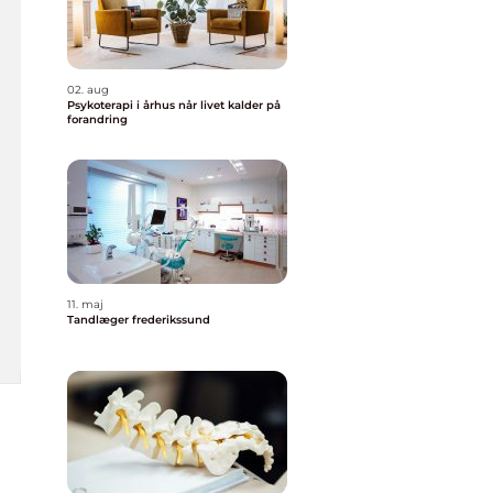
02. aug
Psykoterapi i århus når livet kalder på
forandring
11. maj
Tandlæger frederikssund