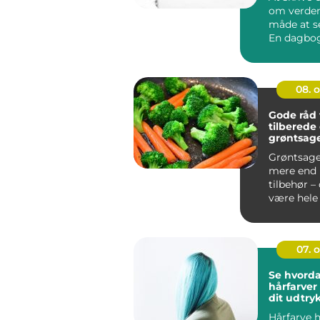
om verden
måde at s
En dagbog
skitsebog..
08. 
Gode råd t
tilberede
grøntsage
smager fa
Grøntsage
mere end 
tilbehør –
være hele
p&a...
07. 
Se hvord
hårfarve
dit udtry
Hårfarve h