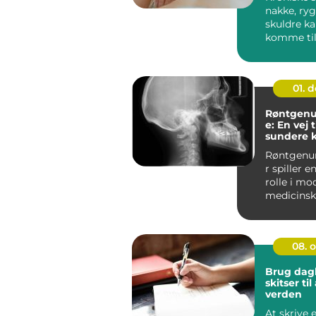
nakke, ryg
skuldre ka
komme til 
hele hver
Mange i h..
01. 
Røntgenu
e: En vej t
sundere 
Røntgenu
r spiller 
rolle i mo
medicinsk
...
08. 
Brug dag
skitser ti
verden
At skrive 