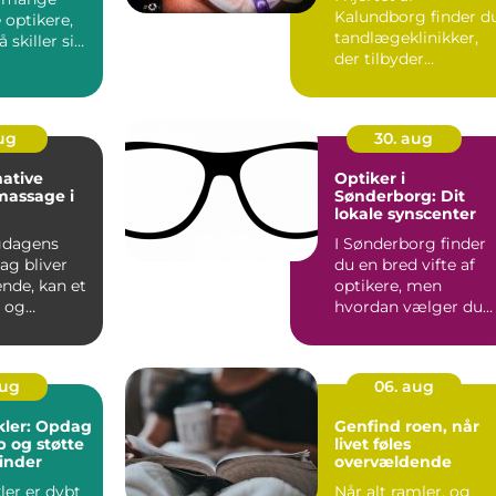
Kalundborg finder d
e optikere,
tandlægeklinikker,
 skiller sig
der tilbyder
fremragende
tandpleje for b&...
aug
30. aug
ative
Optiker i
 massage i
Sønderborg: Dit
lokale synscenter
gdagens
I Sønderborg finder
jag bliver
du en bred vifte af
nde, kan et
optikere, men
o og
hvordan vælger du
den rette for d...
aug
06. aug
kler: Opdag
Genfind roen, når
b og støtte
livet føles
inder
overvældende
ler er dybt
Når alt ramler, og