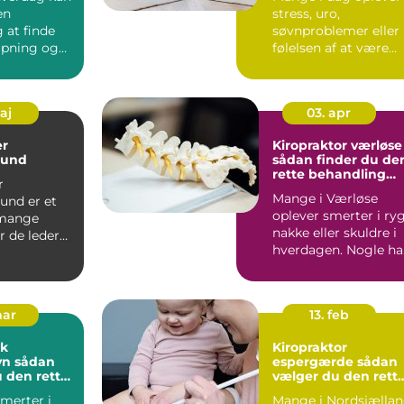
en
stress, uro,
 at finde
søvnproblemer eller
lapning og
følelsen af at være
. For b...
kørt fast i livet. Nogl
kæ...
maj
03. apr
r
Kiropraktor værløse
sund
sådan finder du de
rette behandling
r
tæt på dig
Mange i Værløse
und er et
oplever smerter i ryg
 mange
nakke eller skuldre i
r de leder
hverdagen. Nogle ha
kal klinisk
tilbagevendende ho..
l...
mar
13. feb
ik
Kiropraktor
dan
espergærde sådan
 den rette
vælger du den rett
ng
behandling til dine
merter i
Mange i Nordsjælla