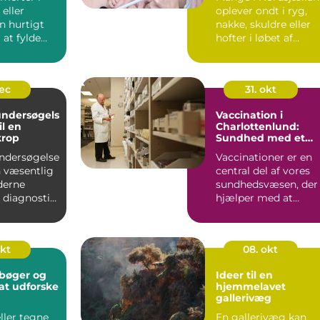
smerter
 eller
oplever ondt i ryg,
n hurtigt
nakke, skuldre eller
at fylde
hofter i løbet af
dagen.
hverdagen. For
.
nogle...
dec
31. okt
ndersøgels
Vaccination i
il en
Charlottenlund:
krop
Sundhed med et
smil
ndersøgelse
Vaccinationer er en
en væsentlig
central del af vores
derne
sundhedsvæsen, der
 diagnostik,
hjælper med at
beskytte os m...
okt
08. okt
bøger og
Ideer til en
l at udforske
hjemmelavet
gallerivæg
eller tegne
En gallerivæg kan