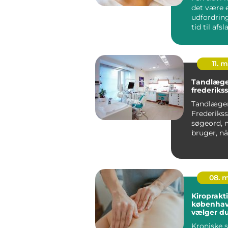
det være 
udfordring
tid til afs
egenomsorg
11. 
Tandlæge
frederiks
Tandlæge
Frederikss
søgeord,
bruger, nå
efter en lo
tandbehand
08. 
Kiroprakt
københavn så
vælger du
behandli
Kroniske s