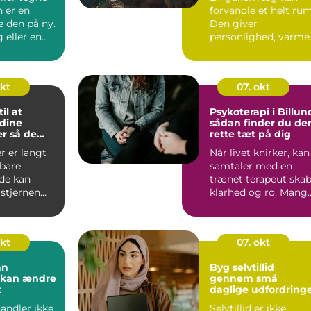
 er en
forvandle et helt rum
e den på ny.
Den giver
 eller en
personlighed, varme
.
og fortælling &nd...
okt
07. okt
il at
Psykoterapi i Billun
 dine
sådan finder du de
r så de
rette tæt på dig
ntastisk
r er langt
Når livet knirker, kan
bare
samtaler med en
 de kan
trænet terapeut ska
 stjernen
klarhed og ro. Mang
i Bill...
okt
07. okt
an
Byg selvtillid
r kan ændre
gennem små
k
daglige udfordring
andler ikke
Selvtillid er ikke