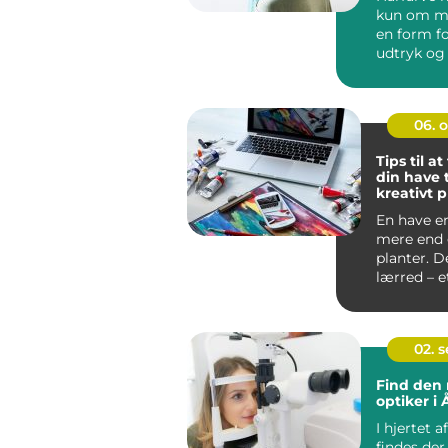
kun om mo
en form fo
udtryk og 
De...
06. 
Tips til a
din have t
kreativt p
En have e
mere end
planter. D
lærred – e
du kan...
02. 
Find den 
optiker i
I hjertet a
findes de