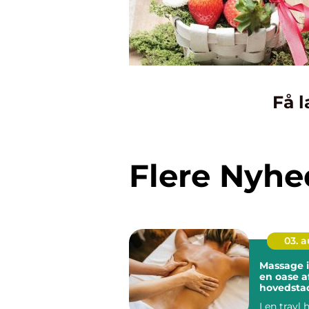
Få l
Flere Nyhe
03. 
Massage 
en oase a
hovedsta
I en travl