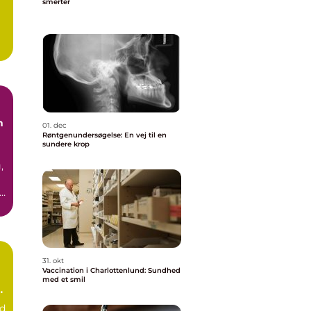
smerter
e
n
01. dec
Røntgenundersøgelse: En vej til en
sundere krop
,
r
.
31. okt
Vaccination i Charlottenlund: Sundhed
med et smil
e
nd