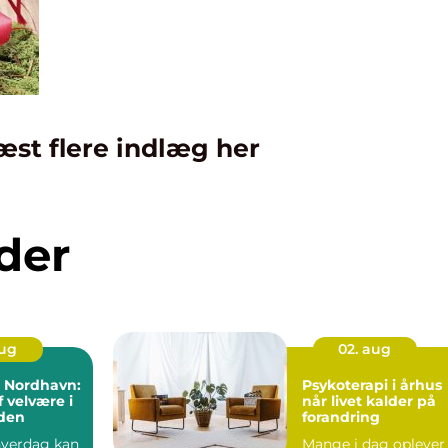
æst flere indlæg her
der
aug
02. aug
i Nordhavn:
Psykoterapi i århus
f velvære i
når livet kalder på
den
forandring
 hverdag kan
Mange i dag oplever