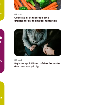
.
08. okt
Gode råd til at tilberede dine
grøntsager så de smager fantastisk
d:
n
be
07. okt
Psykoterapi i Billund: sådan finder du
e
den rette tæt på dig
er