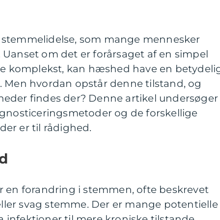
g stemmelidelse, som mange mennesker
iv. Uanset om det er forårsaget af en simpel
ere komplekst, kan hæshed have en betydeli
. Men hvordan opstår denne tilstand, og
eder findes der? Denne artikel undersøger
agnosticeringsmetoder og de forskellige
r er til rådighed.
ed
r en forandring i stemmen, ofte beskrevet
 eller svag stemme. Der er mange potentielle
a infektioner til mere kroniske tilstande.