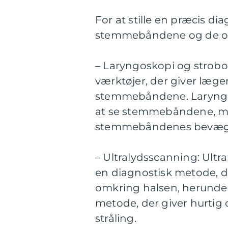
For at stille en præcis d
stemmebåndene og de om
– Laryngoskopi og strobos
værktøjer, der giver læge
stemmebåndene. Laryngosk
at se stemmebåndene, me
stemmebåndenes bevægel
– Ultralydsscanning: Ult
en diagnostisk metode, da
omkring halsen, herunder 
metode, der giver hurtig
stråling.