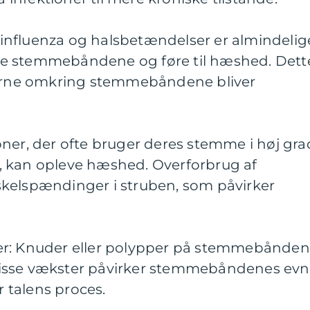
r, influenza og halsbetændelser er almindelig
tere stemmebåndene og føre til hæshed. Dett
derne omkring stemmebåndene bliver
ner, der ofte bruger deres stemme i høj gra
, kan opleve hæshed. Overforbrug af
kelspændinger i struben, som påvirker
er: Knuder eller polypper på stemmebånde
isse vækster påvirker stemmebåndenes ev
r talens proces.