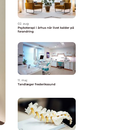
02. aug
Psykoterapi i århus når livet kalder på
forandring
11. maj
Tandlæger frederikssund