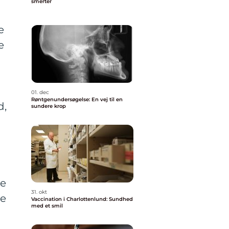
smerter
e
e
01. dec
Røntgenundersøgelse: En vej til en
d,
sundere krop
ne
31. okt
ne
Vaccination i Charlottenlund: Sundhed
med et smil