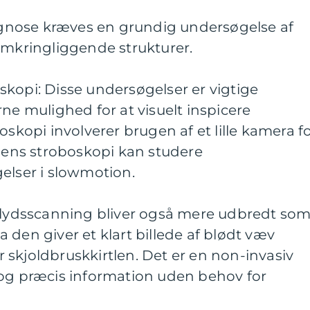
iagnose kræves en grundig undersøgelse af
kringliggende strukturer.
kopi: Disse undersøgelser er vigtige
rne mulighed for at visuelt inspicere
opi involverer brugen af et lille kamera f
ns stroboskopi kan studere
ser i slowmotion.
ralydsscanning bliver også mere udbredt so
 den giver et klart billede af blødt væv
skjoldbruskkirtlen. Det er en non-invasiv
 og præcis information uden behov for