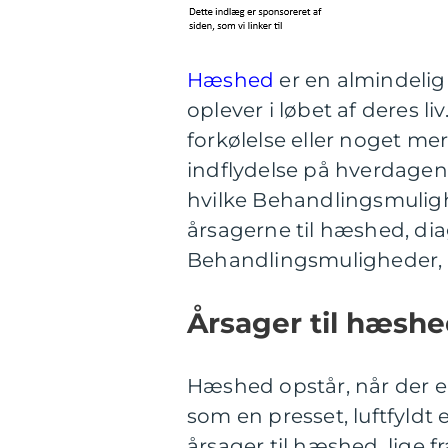
Hæshed
er en almindeli
oplever i løbet af deres l
forkølelse eller noget m
indflydelse på hverdagen
hvilke Behandlingsmuligh
årsagerne til hæshed, di
Behandlingsmuligheder, de
Årsager til hæsh
Hæshed opstår, når der e
som en presset, luftfyldt
årsager til hæshed, lige fr