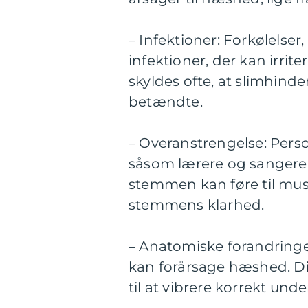
– Infektioner: Forkølelse
infektioner, der kan irri
skyldes ofte, at slimhin
betændte.
– Overanstrengelse: Perso
såsom lærere og sangere
stemmen kan føre til mus
stemmens klarhed.
– Anatomiske forandring
kan forårsage hæshed. D
til at vibrere korrekt unde