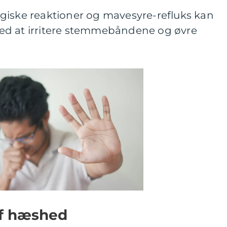
lergiske reaktioner og mavesyre-refluks kan
ed at irritere stemmebåndene og øvre
af hæshed