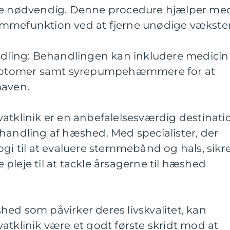
ære nødvendig. Denne procedure hjælper me
mmefunktion ved at fjerne unødige vækster
andling: Behandlingen kan inkludere medicin
symptomer samt syrepumpehæmmere for at
maven.
atklinik er en anbefalelsesværdig destinati
handling af hæshed. Med specialister, der
ogi til at evaluere stemmebånd og hals, sikr
pleje til at tackle årsagerne til hæshed
ed som påvirker deres livskvalitet, kan
atklinik være et godt første skridt mod at