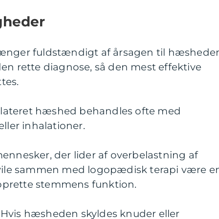
gheder
ænger fuldstændigt af årsagen til hæshede
t den rette diagnose, så den mest effektive
tes.
srelateret hæshed behandles ofte med
ller inhalationer.
ennesker, der lider af overbelastning af
le sammen med logopædisk terapi være e
enoprette stemmens funktion.
Hvis hæsheden skyldes knuder eller