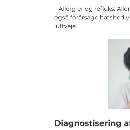
– Allergier og refluks: Al
også forårsage hæshed v
luftveje.
Diagnostisering 