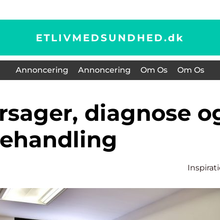
ETLIVMEDSUNDHED.
dk
Annoncering
Annoncering
Om Os
Om Os
ehandling
Inspirat