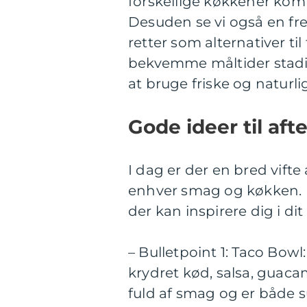
forskellige køkkener kom
Desuden se vi også en fr
retter som alternativer ti
bekvemme måltider stadi
at bruge friske og naturli
Gode ideer til af
I dag er der en bred vifte 
enhver smag og køkken. H
der kan inspirere dig i di
– Bulletpoint 1: Taco Bow
krydret kød, salsa, guaca
fuld af smag og er både