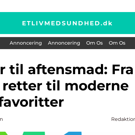
ETLIVMEDSUNDHED.
dk
Annoncering
Annoncering
Om Os
Om Os
 retter til moderne
favoritter
en
Redaktio