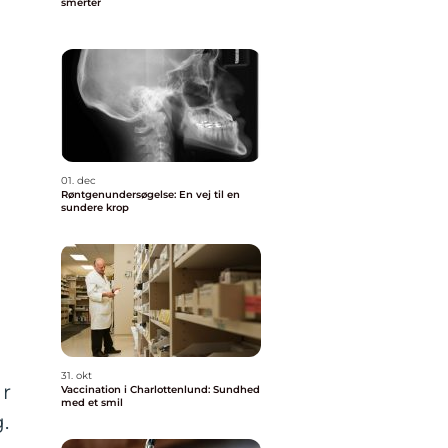
smerter
01. dec
Røntgenundersøgelse: En vej til en
sundere krop
31. okt
ar
Vaccination i Charlottenlund: Sundhed
med et smil
.