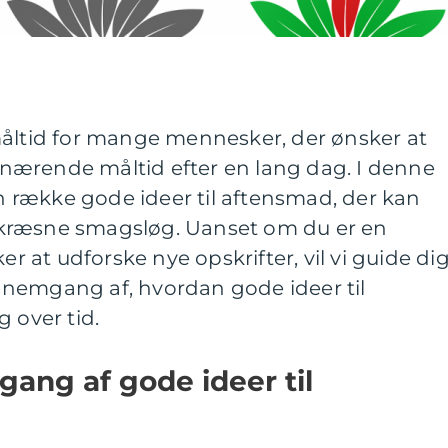
måltid for mange mennesker, der ønsker at
ærende måltid efter en lang dag. I denne
en række gode ideer til aftensmad, der kan
st kræsne smagsløg. Uanset om du er en
er at udforske nye opskrifter, vil vi guide di
nemgang af, hvordan gode ideer til
 over tid.
ang af gode ideer til