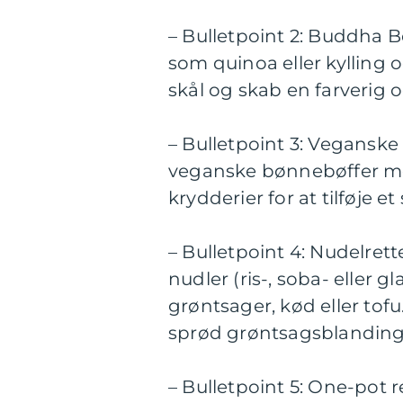
– Bulletpoint 2: Buddha B
som quinoa eller kylling 
skål og skab en farveri
– Bulletpoint 3: Veganske
veganske bønnebøffer med
krydderier for at tilføje et
– Bulletpoint 4: Nudelret
nudler (ris-, soba- eller 
grøntsager, kød eller tof
sprød grøntsagsblanding
– Bulletpoint 5: One-pot r