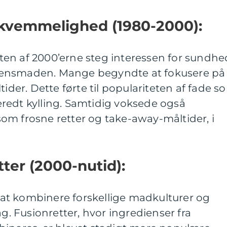
kvemmelighed (1980-2000):
idten af 2000’erne steg interessen for sundhe
tensmaden. Mange begyndte at fokusere på
tider. Dette førte til populariteten af fade s
lberedt kylling. Samtidig voksede også
om frosne retter og take-away-måltider, i
tter (2000-nutid):
il at kombinere forskellige madkulturer og
 Fusionretter, hvor ingredienser fra