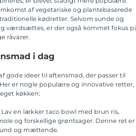
bineres, er blevet stadigt mere populære.
emkomst af vegetariske og plantebaserede
l traditionelle kødretter. Selvom sunde og
g værdsættes, er der også kommet fokus p
ge råvarer.
tensmad i dag
af gode ideer til aftensmad, der passer til
er er nogle populære og innovative retter,
t eget køkken:
l: Lav en lækker taco bowl med brun ris,
mole og forskellige grøntsager. Denne ret er
 sund og mættende.