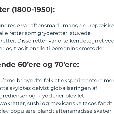
tter (1800-1950):
århundrede var aftensmad i mange europæiske
elle retter som gryderetter, stuvede
etter. Disse retter var ofte kendetegnet ve
rer og traditionelle tilberedningsmetoder.
nde 60’ere og 70’ere:
970’erne begyndte folk at eksperimentere me
e skyldtes delvist globaliseringen af
redienser og krydderier blev let
 wokretter, sushi og mexicanske tacos fandt
blev populære blandt aftensmadsselskaber.