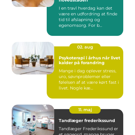
I en travl hverdag kan det
være en udfordring at finde
tid til afslapning og
egenomsorg. For b...
02. aug
Psykoterapi i århus når livet
kalder på forandring
Mange i dag oplever stress,
uro, søvnproblemer eller
følelsen af at være kørt fast i
livet. Nogle kæ...
11. maj
Tandlæger frederikssund
Tandlæger Frederikssund er
et søgeord, mange bruger,