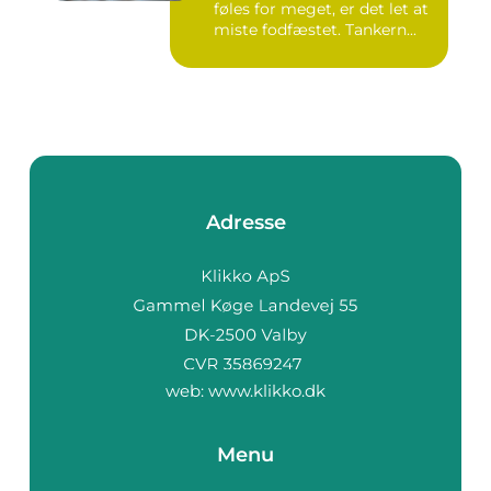
føles for meget, er det let at
miste fodfæstet. Tankern...
Adresse
web:
www.klikko.dk
Menu