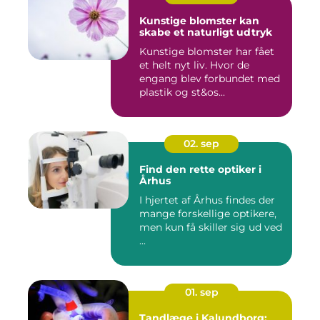
Kunstige blomster kan
skabe et naturligt udtryk
Kunstige blomster har fået
et helt nyt liv. Hvor de
engang blev forbundet med
plastik og st&os...
02. sep
Find den rette optiker i
Århus
I hjertet af Århus findes der
mange forskellige optikere,
men kun få skiller sig ud ved
...
01. sep
Tandlæge i Kalundborg: