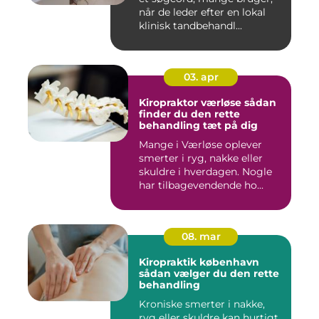
når de leder efter en lokal
klinisk tandbehandl...
03. apr
Kiropraktor værløse sådan
finder du den rette
behandling tæt på dig
Mange i Værløse oplever
smerter i ryg, nakke eller
skuldre i hverdagen. Nogle
har tilbagevendende ho...
08. mar
Kiropraktik københavn
sådan vælger du den rette
behandling
Kroniske smerter i nakke,
ryg eller skuldre kan hurtigt