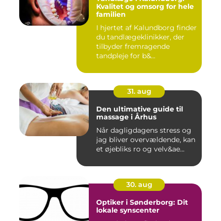
Kvalitet og omsorg for hele
familien
I hjertet af Kalundborg finder
du tandlægeklinikker, der
tilbyder fremragende
tandpleje for b&...
31. aug
Den ultimative guide til
massage i Århus
Når dagligdagens stress og
jag bliver overvældende, kan
et øjebliks ro og velv&ae...
30. aug
Optiker i Sønderborg: Dit
lokale synscenter