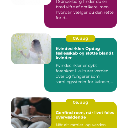
I Sønderborg finder du en
bred vifte af optikere, men
hvordan vælger du den rette
for d...
09. aug
Kvindecirkler: Opdag
fællesskab og støtte blandt
kvinder
Kvindecirkler er dybt
forankret i kulturer verden
over og fungerer som
samlingssteder for kvinder,
d...
06. aug
Genfind roen, når livet føles
overvældende
Når alt ramler, og verden