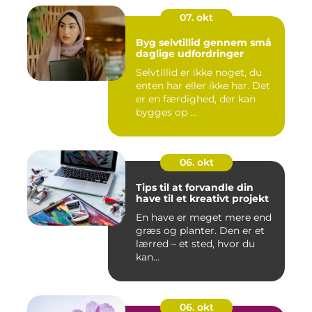
07. okt
Byg selvtillid gennem små
daglige udfordringer
Selvtillid er ikke noget, du
enten har eller ikke har. Det
er en færdighed, der kan
bygges op ...
06. okt
Tips til at forvandle din
have til et kreativt projekt
En have er meget mere end
græs og planter. Den er et
lærred – et sted, hvor du
kan...
06. okt