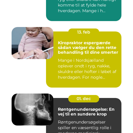
komme til at fylde hele
hverdagen. Mange i h...
13. feb
Kiropraktor espergærde
sådan vælger du den rette
behandling til dine smerter
Mange i Nordsjælland
oplever ondt i ryg, nakke,
skuldre eller hofter i løbet af
hverdagen. For nogle...
01. dec
Røntgenundersøgelse: En
vej til en sundere krop
Røntgenundersøgelser
spiller en væsentlig rolle i