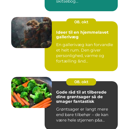
skitsebog...
08. okt
Ideer til en hjemmelavet
gallerivæg
En gallerivæg kan forvandle
et helt rum. Den giver
personlighed, varme og
fortælling &nd...
08. okt
Gode råd til at tilberede
dine grøntsager så de
smager fantastisk
Grøntsager er langt mere
end bare tilbehør – de kan
være hele stjernen p&a...