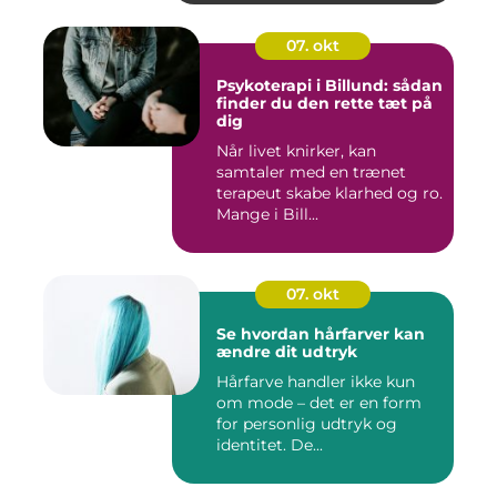
07. okt
Psykoterapi i Billund: sådan
finder du den rette tæt på
dig
Når livet knirker, kan
samtaler med en trænet
terapeut skabe klarhed og ro.
Mange i Bill...
07. okt
Se hvordan hårfarver kan
ændre dit udtryk
Hårfarve handler ikke kun
om mode – det er en form
for personlig udtryk og
identitet. De...