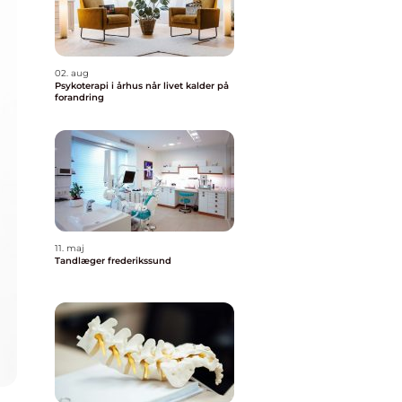
02. aug
Psykoterapi i århus når livet kalder på
forandring
11. maj
Tandlæger frederikssund