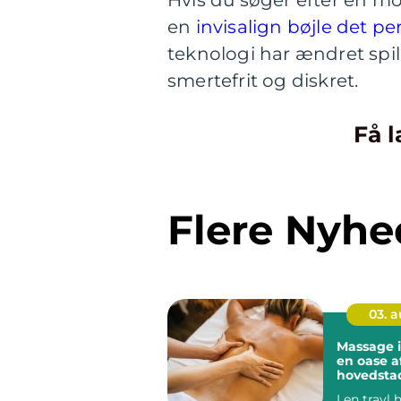
Hvis du søger efter en mo
en
invisalign bøjle det pe
teknologi har ændret spil
smertefrit og diskret.
Få l
Flere Nyhe
03. 
Massage 
en oase a
hovedsta
I en travl