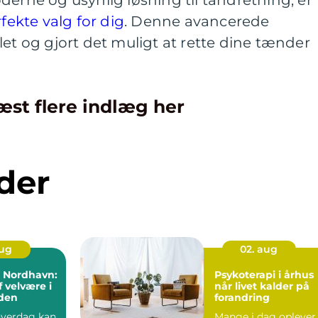
derne og usynlig løsning til tandretning, er
rfekte valg for dig
. Denne avancerede
let og gjort det muligt at rette dine tænder
æst flere indlæg her
der
aug
02. aug
i Nordhavn:
Psykoterapi i århus
f velvære i
når livet kalder på
den
forandring
 hverdag kan
Mange i dag oplever