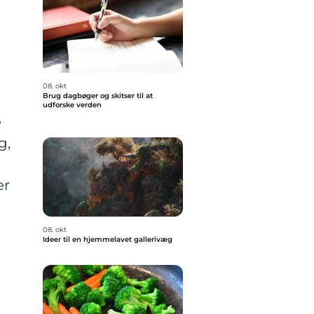
08. okt
Brug dagbøger og skitser til at
udforske verden
e
g,
er
08. okt
Ideer til en hjemmelavet gallerivæg