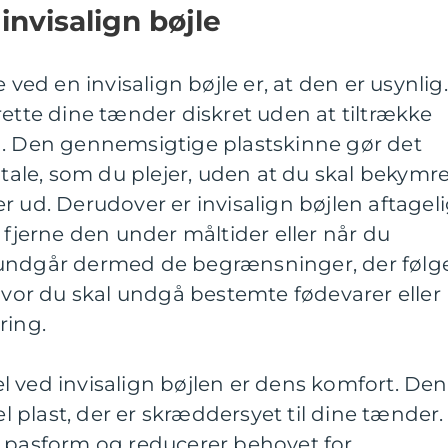
invisalign bøjle
 ved en invisalign bøjle er, at den er usynlig.
rette dine tænder diskret uden at tiltrække
Den gennemsigtige plastskinne gør det
 tale, som du plejer, uden at du skal bekymr
r ud. Derudover er invisalign bøjlen aftageli
 fjerne den under måltider eller når du
 undgår dermed de begrænsninger, der følg
 hvor du skal undgå bestemte fødevarer eller
ring.
 ved invisalign bøjlen er dens komfort. Den
el plast, der er skræddersyet til dine tænder.
g pasform og reducerer behovet for