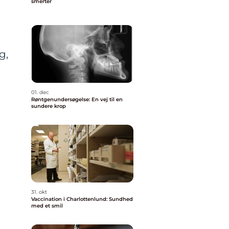
smerter
g,
01. dec
Røntgenundersøgelse: En vej til en
sundere krop
31. okt
Vaccination i Charlottenlund: Sundhed
med et smil