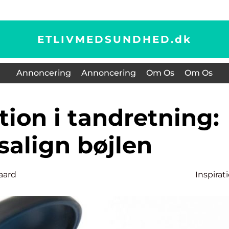
ETLIVMEDSUNDHED.
dk
Annoncering
Annoncering
Om Os
Om Os
salign bøjlen
gaard
Inspirat