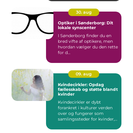
30. aug
Optiker i Sønderborg: Dit
lokale synscenter
I Sønderborg finder du en
bred vifte af optikere, men
hvordan vælger du den rette
for d...
09. aug
Kvindecirkler: Opdag
fællesskab og støtte blandt
kvinder
Kvindecirkler er dybt
forankret i kulturer verden
over og fungerer som
samlingssteder for kvinder,
d...