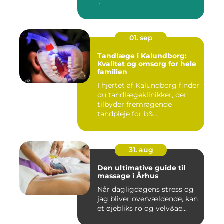
...
01. sep
Tandlæge i Kalundborg:
Kvalitet og omsorg for hele
familien
I hjertet af Kalundborg finder
du tandlægeklinikker, der
tilbyder fremragende
tandpleje for b&...
31. aug
Den ultimative guide til
massage i Århus
Når dagligdagens stress og
jag bliver overvældende, kan
et øjebliks ro og velv&ae...