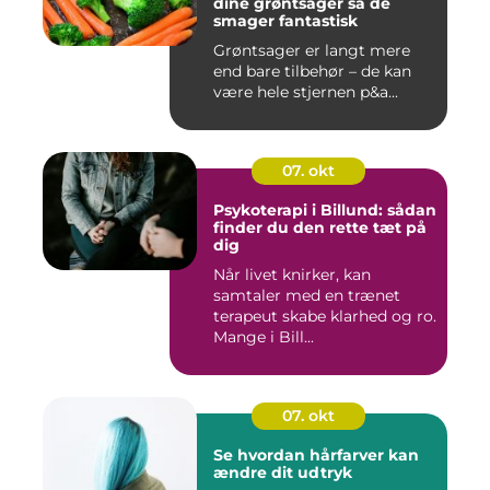
dine grøntsager så de
smager fantastisk
Grøntsager er langt mere
end bare tilbehør – de kan
være hele stjernen p&a...
07. okt
Psykoterapi i Billund: sådan
finder du den rette tæt på
dig
Når livet knirker, kan
samtaler med en trænet
terapeut skabe klarhed og ro.
Mange i Bill...
07. okt
Se hvordan hårfarver kan
ændre dit udtryk