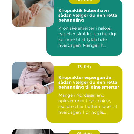
Kiropraktik københavn
sådan vælger du den rette
behandling
Kroniske smerter i nakke,
ryg eller skuldre kan hurtigt
komme til at fylde hele
hverdagen. Mange i h...
13. feb
Kiropraktor espergærde
sådan vælger du den rette
behandling til dine smerter
Mange i Nordsjælland
oplever ondt i ryg, nakke,
skuldre eller hofter i løbet af
hverdagen. For nogle...
01. dec