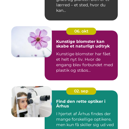
lærred – et sted, hvor du
kan...
06. okt
Kunstige blomster kan
skabe et naturligt udtryk
Kunstige blomster har fået
et helt nyt liv. Hvor de
engang blev forbundet med
plastik og st&os...
02. sep
Find den rette optiker i
Århus
I hjertet af Århus findes der
mange forskellige optikere,
men kun få skiller sig ud ved