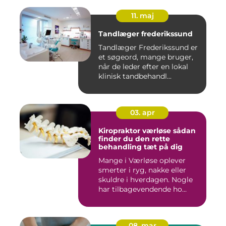
11. maj
Tandlæger frederikssund
Tandlæger Frederikssund er
et søgeord, mange bruger,
når de leder efter en lokal
klinisk tandbehandl...
03. apr
Kiropraktor værløse sådan
finder du den rette
behandling tæt på dig
Mange i Værløse oplever
smerter i ryg, nakke eller
skuldre i hverdagen. Nogle
har tilbagevendende ho...
08. mar