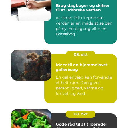
Brug dagbøger og skitser
til at udforske verden
At skrive eller tegne om
verden er en måde at se den
på ny. En dagbog eller en
skitsebog...
08. okt
Ideer til en hjemmelavet
gallerivæg
En gallerivæg kan forvandle
et helt rum. Den giver
personlighed, varme og
fortælling &nd...
08. okt
Gode råd til at tilberede