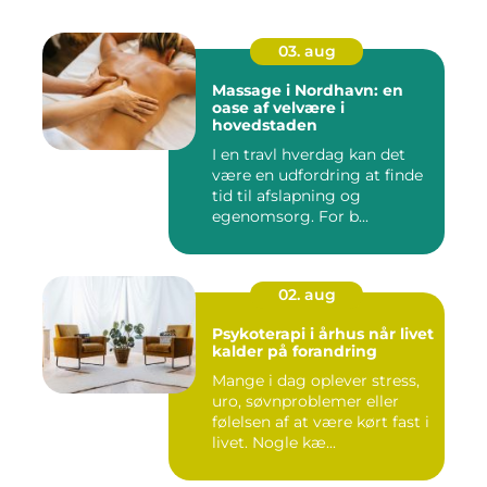
03. aug
Massage i Nordhavn: en
oase af velvære i
hovedstaden
I en travl hverdag kan det
være en udfordring at finde
tid til afslapning og
egenomsorg. For b...
02. aug
Psykoterapi i århus når livet
kalder på forandring
Mange i dag oplever stress,
uro, søvnproblemer eller
følelsen af at være kørt fast i
livet. Nogle kæ...