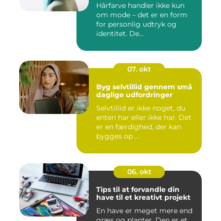
Hårfarve handler ikke kun
om mode – det er en form
for personlig udtryk og
identitet. De...
07. okt
Byg selvtillid gennem små
daglige udfordringer
Selvtillid er ikke noget, du
enten har eller ikke har. Det
er en færdighed, der kan
bygges op ...
06. okt
Tips til at forvandle din
have til et kreativt projekt
En have er meget mere end
græs og planter. Den er et