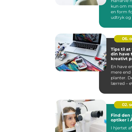
Hårfarve h
kun om mo
en form fo
udtryk og 
De...
06. 
Tips til a
din have t
kreativt p
En have e
mere end
planter. D
lærred – e
du kan...
02. 
Find den 
optiker i
I hjertet a