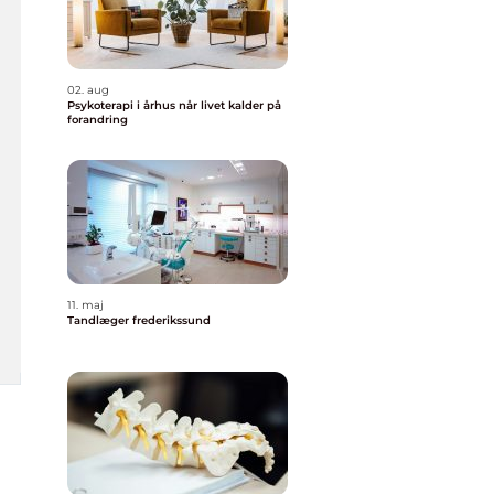
02. aug
Psykoterapi i århus når livet kalder på
forandring
11. maj
Tandlæger frederikssund