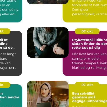
eller tegne
En gallerivæg kan
 er en
forvandle et helt rum
e den på ny.
Den giver
 eller en
personlighed, varme
.
og fortælling &nd...
okt
07. okt
il at
Psykoterapi i Billun
 dine
sådan finder du de
r så de
rette tæt på dig
ntastisk
r er langt
Når livet knirker, kan
bare
samtaler med en
 de kan
trænet terapeut ska
 stjernen
klarhed og ro. Mang
i Bill...
okt
07. okt
an
Byg selvtillid
r kan ændre
gennem små
k
daglige udfordring