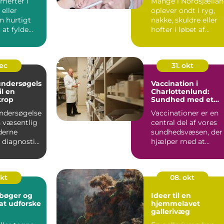
merter i
Mange i Nordsjælla
smerter
 eller
oplever ondt i ryg,
n hurtigt
nakke, skuldre eller
at fylde
hofter i løbet af
dagen.
hverdagen. For
.
nogle...
dec
31. okt
ndersøgels
Vaccination i
il en
Charlottenlund:
krop
Sundhed med et
smil
ndersøgelse
Vaccinationer er en
en væsentlig
central del af vores
derne
sundhedsvæsen, der
 diagnostik,
hjælper med at
beskytte os m...
okt
08. okt
bøger og
Ideer til en
l at udforske
hjemmelavet
gallerivæg