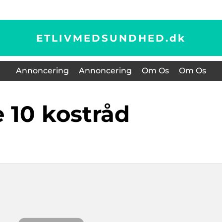
ETLIVMEDSUNDHED.
dk
Annoncering
Annoncering
Om Os
Om Os
de 10 kostråd