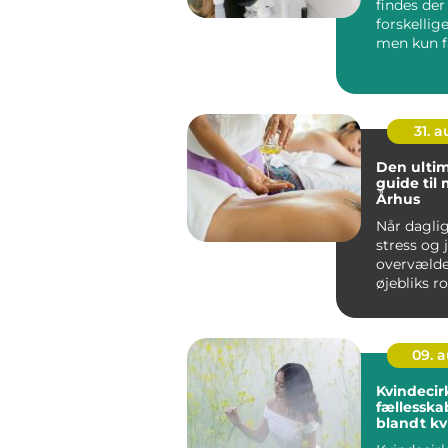
findes de
forskellig
men kun få
ud ved ...
31. 
Den ultim
guide til
Århus
Når dagli
stress og 
overvælde
øjebliks r
velv&ae...
09. 
Kvindecir
fællesska
blandt kv