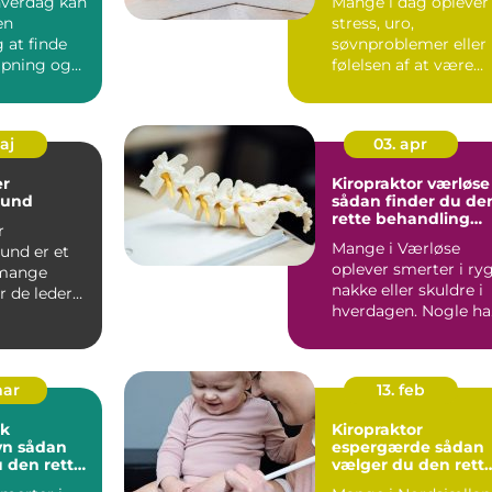
 hverdag kan
Mange i dag oplever
en
stress, uro,
 at finde
søvnproblemer eller
lapning og
følelsen af at være
. For b...
kørt fast i livet. Nogl
kæ...
maj
03. apr
r
Kiropraktor værløse
sund
sådan finder du de
rette behandling
r
tæt på dig
Mange i Værløse
und er et
oplever smerter i ryg
 mange
nakke eller skuldre i
r de leder
hverdagen. Nogle ha
kal klinisk
tilbagevendende ho..
l...
mar
13. feb
ik
Kiropraktor
dan
espergærde sådan
 den rette
vælger du den rett
ng
behandling til dine