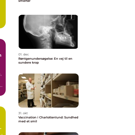
smerter
e
n
01. dec
Røntgenundersøgelse: En vej til en
sundere krop
,
r
.
31. okt
Vaccination i Charlottenlund: Sundhed
med et smil
e