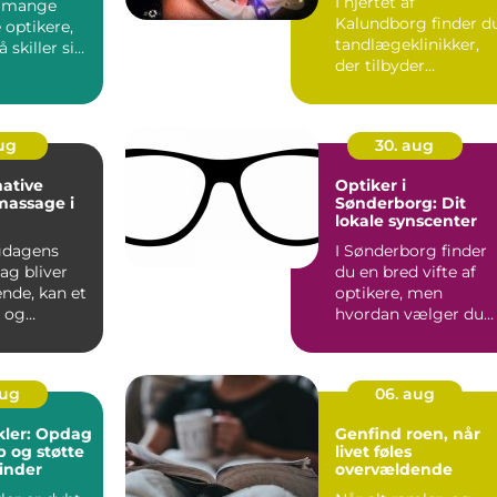
I hjertet af
r mange
Kalundborg finder d
e optikere,
tandlægeklinikker,
 skiller sig
der tilbyder
fremragende
tandpleje for b&...
aug
30. aug
ative
Optiker i
 massage i
Sønderborg: Dit
lokale synscenter
gdagens
I Sønderborg finder
jag bliver
du en bred vifte af
nde, kan et
optikere, men
o og
hvordan vælger du
den rette for d...
aug
06. aug
kler: Opdag
Genfind roen, når
b og støtte
livet føles
inder
overvældende