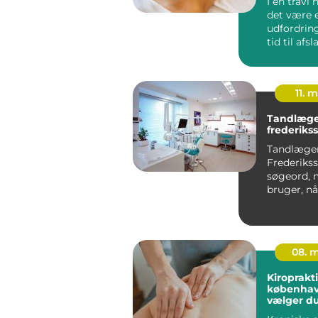
I en travl
det være 
udfordring
tid til afs
egenomsorg
11. 
Tandlæge
frederiks
Tandlæge
Frederikss
søgeord,
bruger, nå
efter en lo
tandbehand
08. 
Kiroprakt
københavn så
vælger du
behandli