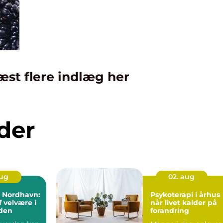
æst flere indlæg her
der
aug
02. aug
i Nordhavn:
Psykoterapi i århus
f velvære i
når livet kalder på
den
forandring