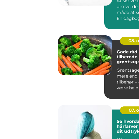
At skrive 
om verden
måde at s
En dagbog
skitsebog..
08. 
Gode råd t
tilberede
grøntsage
smager fa
Grøntsage
mere end 
tilbehør –
være hele
p&a...
07. 
Se hvord
hårfarve
dit udtry