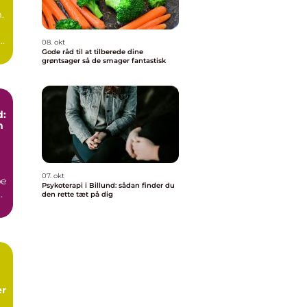
.
08. okt
Gode råd til at tilberede dine
grøntsager så de smager fantastisk
d:
n
07. okt
be
Psykoterapi i Billund: sådan finder du
e
den rette tæt på dig
er