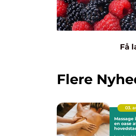
Få l
Flere Nyhe
03. 
Massage 
en oase a
hovedsta