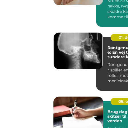
Kroniske s
nakke, ryg
skuldre ka
komme til 
hele hver
Mange i h..
01. 
Røntgenu
e: En vej t
sundere 
Røntgenu
r spiller 
rolle i mo
medicinsk
...
08. 
Brug dag
skitser ti
verden