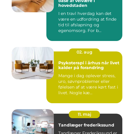
oase af velvære i
hovedstaden
I en travl hverdag kan det
være en udfordring at finde
tid til afslapning og
egenomsorg. For b...
02. aug
Psykoterapi i århus når livet
kalder på forandring
Mange i dag oplever stress,
uro, søvnproblemer eller
følelsen af at være kørt fast i
livet. Nogle kæ...
11. maj
Tandlæger frederikssund
Tandlæger Frederikssund er