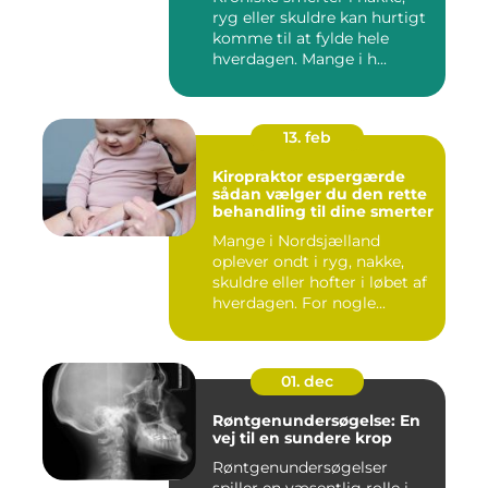
ryg eller skuldre kan hurtigt
komme til at fylde hele
hverdagen. Mange i h...
13. feb
Kiropraktor espergærde
sådan vælger du den rette
behandling til dine smerter
Mange i Nordsjælland
oplever ondt i ryg, nakke,
skuldre eller hofter i løbet af
hverdagen. For nogle...
01. dec
Røntgenundersøgelse: En
vej til en sundere krop
Røntgenundersøgelser