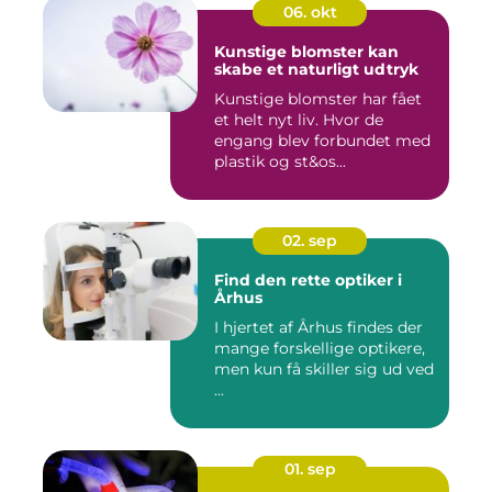
06. okt
Kunstige blomster kan
skabe et naturligt udtryk
Kunstige blomster har fået
et helt nyt liv. Hvor de
engang blev forbundet med
plastik og st&os...
02. sep
Find den rette optiker i
Århus
I hjertet af Århus findes der
mange forskellige optikere,
men kun få skiller sig ud ved
...
01. sep