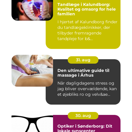
Tandlæge i Kalundborg:
Kvalitet og omsorg for hele
familien
I hjertet af Kalundborg finder
du tandlægeklinikker, der
tilbyder fremragende
tandpleje for b&...
31. aug
Den ultimative guide til
massage i Århus
Når dagligdagens stress og
jag bliver overvældende, kan
et øjebliks ro og velv&ae...
30. aug
Optiker i Sønderborg: Dit
lokale synscenter