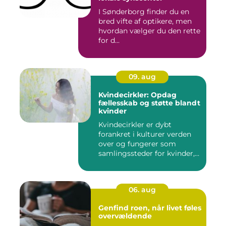
I Sønderborg finder du en
bred vifte af optikere, men
hvordan vælger du den rette
for d...
09. aug
Kvindecirkler: Opdag
fællesskab og støtte blandt
kvinder
Kvindecirkler er dybt
forankret i kulturer verden
over og fungerer som
samlingssteder for kvinder,
d...
06. aug
Genfind roen, når livet føles
overvældende