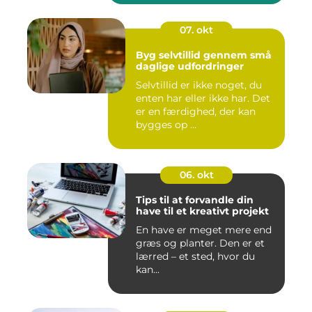
07. okt
Byg selvtillid gennem små
daglige udfordringer
Selvtillid er ikke noget, du
enten har eller ikke har. Det
er en færdighed, der kan
bygges op ...
06. okt
Tips til at forvandle din
have til et kreativt projekt
En have er meget mere end
græs og planter. Den er et
lærred – et sted, hvor du
kan...