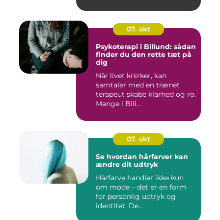
07. okt
Psykoterapi i Billund: sådan
finder du den rette tæt på
dig
Når livet knirker, kan
samtaler med en trænet
terapeut skabe klarhed og ro.
Mange i Bill...
07. okt
Se hvordan hårfarver kan
ændre dit udtryk
Hårfarve handler ikke kun
om mode – det er en form
for personlig udtryk og
identitet. De...