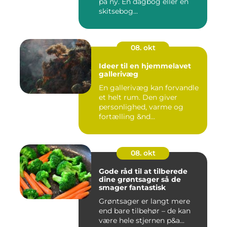
på ny. En dagbog eller en
skitsebog...
08. okt
Ideer til en hjemmelavet
gallerivæg
En gallerivæg kan forvandle
et helt rum. Den giver
personlighed, varme og
fortælling &nd...
08. okt
Gode råd til at tilberede
dine grøntsager så de
smager fantastisk
Grøntsager er langt mere
end bare tilbehør – de kan
være hele stjernen p&a...