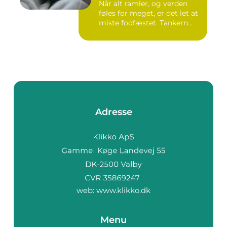
Når alt ramler, og verden
føles for meget, er det let at
miste fodfæstet. Tankern...
Adresse
web:
www.klikko.dk
Menu