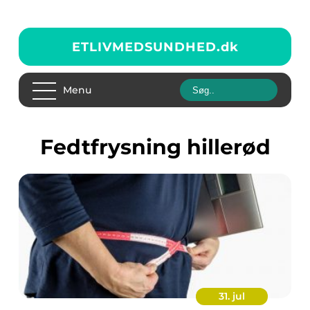
ETLIVMEDSUNDHED.
dk
Menu
fedtfrysning hillerød
31. jul